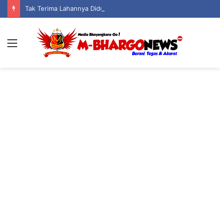
Tak Terima Lahannya Diduga Dipakai untuk Jalan Akses ke PETI, Riston Biki Lapor Polisi Usai Mengaku Dikeroyok
Menu