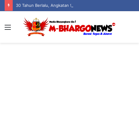
30 Tahun Berlalu, Angkatan 96 SMANSA Gorontalo Kembali Bersatu: Nostalgia, Tawa, dan Kenangan dalam Reuni Akbar
Menu