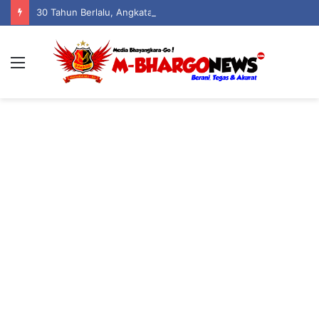
30 Tahun Berlalu, Angkatan 96 SMANSA Gorontalo Kembali Bersatu: Nostalgia, Tawa, dan Kenangan dalam Reuni Akbar
Menu