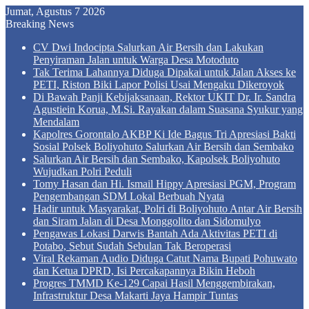
Jumat, Agustus 7 2026
Breaking News
CV Dwi Indocipta Salurkan Air Bersih dan Lakukan
Penyiraman Jalan untuk Warga Desa Motoduto
Tak Terima Lahannya Diduga Dipakai untuk Jalan Akses ke
PETI, Riston Biki Lapor Polisi Usai Mengaku Dikeroyok
Di Bawah Panji Kebijaksanaan, Rektor UKIT Dr. Ir. Sandra
Agustiein Korua, M.Si. Rayakan dalam Suasana Syukur yang
Mendalam
Kapolres Gorontalo AKBP Ki Ide Bagus Tri Apresiasi Bakti
Sosial Polsek Boliyohuto Salurkan Air Bersih dan Sembako
Salurkan Air Bersih dan Sembako, Kapolsek Boliyohuto
Wujudkan Polri Peduli
Tomy Hasan dan Hi. Ismail Hippy Apresiasi PGM, Program
Pengembangan SDM Lokal Berbuah Nyata
Hadir untuk Masyarakat, Polri di Boliyohuto Antar Air Bersih
dan Siram Jalan di Desa Monggolito dan Sidomulyo
Pengawas Lokasi Darwis Bantah Ada Aktivitas PETI di
Potabo, Sebut Sudah Sebulan Tak Beroperasi
Viral Rekaman Audio Diduga Catut Nama Bupati Pohuwato
dan Ketua DPRD, Isi Percakapannya Bikin Heboh
Progres TMMD Ke-129 Capai Hasil Menggembirakan,
Infrastruktur Desa Makarti Jaya Hampir Tuntas