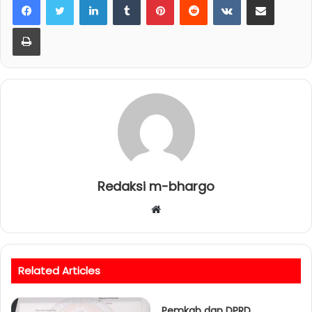
Print
Redaksi m-bhargo
W
e
b
s
Related Articles
i
t
e
Pemkab dan DPRD