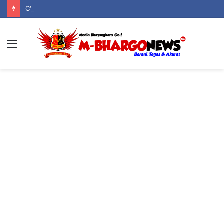
CV Dwi Indo Cipta Berizin Legal, Taat Pajak, dan Jadi Pilar Kehidupan Serta Keagamaan Warga Boliyohuto
Menu