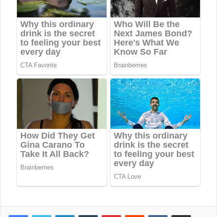
LinkedIn
Tumblr
Pinterest
Reddit
VKontakte
Share via Email