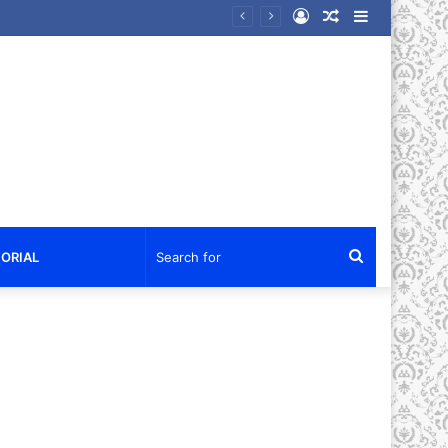
Log
Random
Sidebar
 Usai Mengaku Dikeroyok
In
Article
Search
ORIAL
for