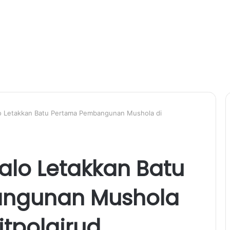
o Letakkan Batu Pertama Pembangunan Mushola di
alo Letakkan Batu
ngunan Mushola
itpolairud