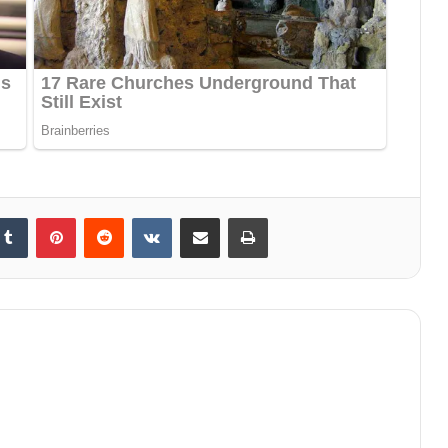
Tumblr
Pinterest
Reddit
VKontakte
Share via Email
Print