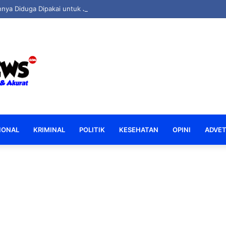
nya Diduga Dipakai untuk Jalan Akses ke PETI, Riston Biki Lapor Polisi
IONAL
KRIMINAL
POLITIK
KESEHATAN
OPINI
ADVET