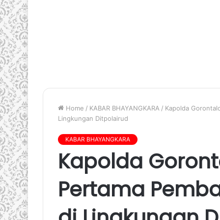
Home
/
KABAR BHAYANGKARA
/
Kapolda Gorontal
Lingkungan Ditpolairud
KABAR BHAYANGKARA
Kapolda Goront
Pertama Pemba
di Lingkungan D