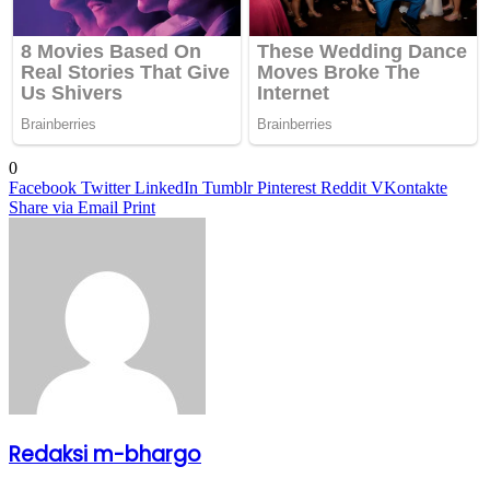
0
Facebook
Twitter
LinkedIn
Tumblr
Pinterest
Reddit
VKontakte
Share via Email
Print
Redaksi m-bhargo