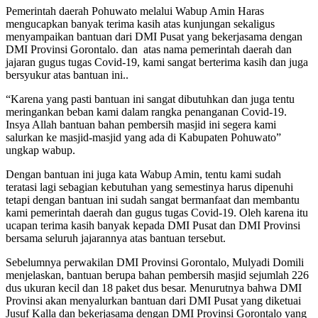
Pemerintah daerah Pohuwato melalui Wabup Amin Haras
mengucapkan banyak terima kasih atas kunjungan sekaligus
menyampaikan bantuan dari DMI Pusat yang bekerjasama dengan
DMI Provinsi Gorontalo. dan atas nama pemerintah daerah dan
jajaran gugus tugas Covid-19, kami sangat berterima kasih dan juga
bersyukur atas bantuan ini..
“Karena yang pasti bantuan ini sangat dibutuhkan dan juga tentu
meringankan beban kami dalam rangka penanganan Covid-19.
Insya Allah bantuan bahan pembersih masjid ini segera kami
salurkan ke masjid-masjid yang ada di Kabupaten Pohuwato”
ungkap wabup.
Dengan bantuan ini juga kata Wabup Amin, tentu kami sudah
teratasi lagi sebagian kebutuhan yang semestinya harus dipenuhi
tetapi dengan bantuan ini sudah sangat bermanfaat dan membantu
kami pemerintah daerah dan gugus tugas Covid-19. Oleh karena itu
ucapan terima kasih banyak kepada DMI Pusat dan DMI Provinsi
bersama seluruh jajarannya atas bantuan tersebut.
Sebelumnya perwakilan DMI Provinsi Gorontalo, Mulyadi Domili
menjelaskan, bantuan berupa bahan pembersih masjid sejumlah 226
dus ukuran kecil dan 18 paket dus besar. Menurutnya bahwa DMI
Provinsi akan menyalurkan bantuan dari DMI Pusat yang diketuai
Jusuf Kalla dan bekerjasama dengan DMI Provinsi Gorontalo yang