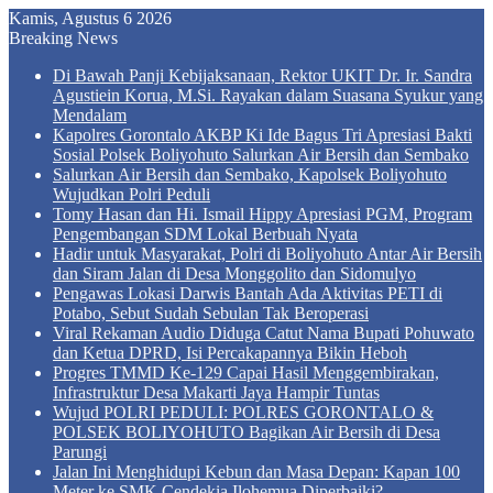
Kamis, Agustus 6 2026
Breaking News
Di Bawah Panji Kebijaksanaan, Rektor UKIT Dr. Ir. Sandra
Agustiein Korua, M.Si. Rayakan dalam Suasana Syukur yang
Mendalam
Kapolres Gorontalo AKBP Ki Ide Bagus Tri Apresiasi Bakti
Sosial Polsek Boliyohuto Salurkan Air Bersih dan Sembako
Salurkan Air Bersih dan Sembako, Kapolsek Boliyohuto
Wujudkan Polri Peduli
Tomy Hasan dan Hi. Ismail Hippy Apresiasi PGM, Program
Pengembangan SDM Lokal Berbuah Nyata
Hadir untuk Masyarakat, Polri di Boliyohuto Antar Air Bersih
dan Siram Jalan di Desa Monggolito dan Sidomulyo
Pengawas Lokasi Darwis Bantah Ada Aktivitas PETI di
Potabo, Sebut Sudah Sebulan Tak Beroperasi
Viral Rekaman Audio Diduga Catut Nama Bupati Pohuwato
dan Ketua DPRD, Isi Percakapannya Bikin Heboh
Progres TMMD Ke-129 Capai Hasil Menggembirakan,
Infrastruktur Desa Makarti Jaya Hampir Tuntas
Wujud POLRI PEDULI: POLRES GORONTALO &
POLSEK BOLIYOHUTO Bagikan Air Bersih di Desa
Parungi
Jalan Ini Menghidupi Kebun dan Masa Depan: Kapan 100
Meter ke SMK Cendekia Ilohemua Diperbaiki?