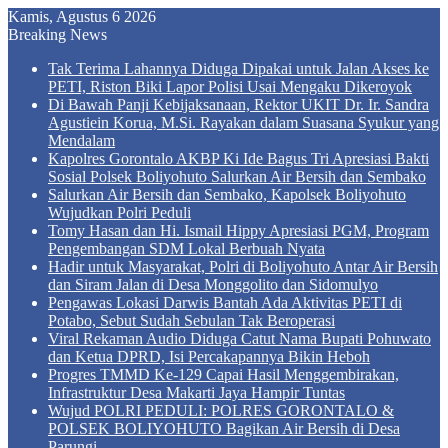
Kamis, Agustus 6 2026
Breaking News
Tak Terima Lahannya Diduga Dipakai untuk Jalan Akses ke
PETI, Riston Biki Lapor Polisi Usai Mengaku Dikeroyok
Di Bawah Panji Kebijaksanaan, Rektor UKIT Dr. Ir. Sandra
Agustiein Korua, M.Si. Rayakan dalam Suasana Syukur yang
Mendalam
Kapolres Gorontalo AKBP Ki Ide Bagus Tri Apresiasi Bakti
Sosial Polsek Boliyohuto Salurkan Air Bersih dan Sembako
Salurkan Air Bersih dan Sembako, Kapolsek Boliyohuto
Wujudkan Polri Peduli
Tomy Hasan dan Hi. Ismail Hippy Apresiasi PGM, Program
Pengembangan SDM Lokal Berbuah Nyata
Hadir untuk Masyarakat, Polri di Boliyohuto Antar Air Bersih
dan Siram Jalan di Desa Monggolito dan Sidomulyo
Pengawas Lokasi Darwis Bantah Ada Aktivitas PETI di
Potabo, Sebut Sudah Sebulan Tak Beroperasi
Viral Rekaman Audio Diduga Catut Nama Bupati Pohuwato
dan Ketua DPRD, Isi Percakapannya Bikin Heboh
Progres TMMD Ke-129 Capai Hasil Menggembirakan,
Infrastruktur Desa Makarti Jaya Hampir Tuntas
Wujud POLRI PEDULI: POLRES GORONTALO &
POLSEK BOLIYOHUTO Bagikan Air Bersih di Desa
Parungi