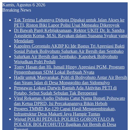
Kamis, Agustus 6 2026
Breaking News
Tak Terima Lahannya Diduga Dipakai untuk Jalan Akses ke
PETI, Riston Biki Lapor Polisi Usai Mengaku Dikeroyok
Di Bawah Panji Kebijaksanaan, Rektor UKIT Dr. Ir. Sandra
Agustiein Korua, M.Si. Rayakan dalam Suasana Syukur yang
Mendalam
Kapolres Gorontalo AKBP Ki Ide Bagus Tri Apresiasi Bakti
Sosial Polsek Boliyohuto Salurkan Air Bersih dan Sembako
Salurkan Air Bersih dan Sembako, Kapolsek Boliyohuto
Wujudkan Polri Peduli
Tomy Hasan dan Hi. Ismail Hippy Apresiasi PGM, Program
Pengembangan SDM Lokal Berbuah Nyata
Hadir untuk Masyarakat, Polri di Boliyohuto Antar Air Bersih
dan Siram Jalan di Desa Monggolito dan Sidomulyo
Pengawas Lokasi Darwis Bantah Ada Aktivitas PETI di
Potabo, Sebut Sudah Sebulan Tak Beroperasi
Viral Rekaman Audio Diduga Catut Nama Bupati Pohuwato
dan Ketua DPRD, Isi Percakapannya Bikin Heboh
Progres TMMD Ke-129 Capai Hasil Menggembirakan,
Infrastruktur Desa Makarti Jaya Hampir Tuntas
Wujud POLRI PEDULI: POLRES GORONTALO &
POLSEK BOLIYOHUTO Bagikan Air Bersih di Desa
Parungi