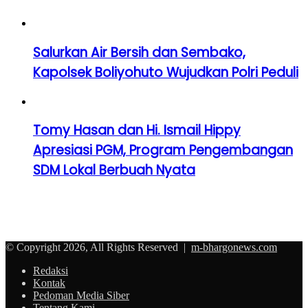
Salurkan Air Bersih dan Sembako,
Kapolsek Boliyohuto Wujudkan Polri Peduli
Tomy Hasan dan Hi. Ismail Hippy
Apresiasi PGM, Program Pengembangan
SDM Lokal Berbuah Nyata
© Copyright 2026, All Rights Reserved |
m-bhargonews.com
Redaksi
Kontak
Pedoman Media Siber
Tentang Kami