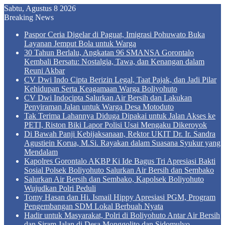
Sabtu, Agustus 8 2026
Breaking News
Paspor Ceria Digelar di Paguat, Imigrasi Pohuwato Buka
Layanan Jemput Bola untuk Warga
30 Tahun Berlalu, Angkatan 96 SMANSA Gorontalo
Kembali Bersatu: Nostalgia, Tawa, dan Kenangan dalam
Reuni Akbar
CV Dwi Indo Cipta Berizin Legal, Taat Pajak, dan Jadi Pilar
Kehidupan Serta Keagamaan Warga Boliyohuto
CV Dwi Indocipta Salurkan Air Bersih dan Lakukan
Penyiraman Jalan untuk Warga Desa Motoduto
Tak Terima Lahannya Diduga Dipakai untuk Jalan Akses ke
PETI, Riston Biki Lapor Polisi Usai Mengaku Dikeroyok
Di Bawah Panji Kebijaksanaan, Rektor UKIT Dr. Ir. Sandra
Agustiein Korua, M.Si. Rayakan dalam Suasana Syukur yang
Mendalam
Kapolres Gorontalo AKBP Ki Ide Bagus Tri Apresiasi Bakti
Sosial Polsek Boliyohuto Salurkan Air Bersih dan Sembako
Salurkan Air Bersih dan Sembako, Kapolsek Boliyohuto
Wujudkan Polri Peduli
Tomy Hasan dan Hi. Ismail Hippy Apresiasi PGM, Program
Pengembangan SDM Lokal Berbuah Nyata
Hadir untuk Masyarakat, Polri di Boliyohuto Antar Air Bersih
dan Siram Jalan di Desa Monggolito dan Sidomulyo