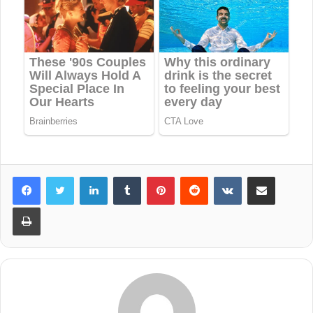
LinkedIn
Tumblr
Pinterest
Reddit
VKontakte
Share via Email
Print