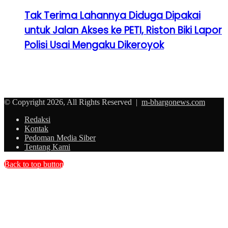
Tak Terima Lahannya Diduga Dipakai
untuk Jalan Akses ke PETI, Riston Biki Lapor
Polisi Usai Mengaku Dikeroyok
© Copyright 2026, All Rights Reserved |
m-bhargonews.com
Redaksi
Kontak
Pedoman Media Siber
Tentang Kami
Back to top button