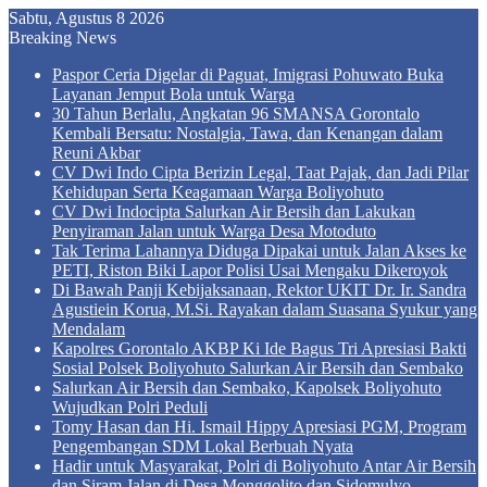
Sabtu, Agustus 8 2026
Breaking News
Paspor Ceria Digelar di Paguat, Imigrasi Pohuwato Buka
Layanan Jemput Bola untuk Warga
30 Tahun Berlalu, Angkatan 96 SMANSA Gorontalo
Kembali Bersatu: Nostalgia, Tawa, dan Kenangan dalam
Reuni Akbar
CV Dwi Indo Cipta Berizin Legal, Taat Pajak, dan Jadi Pilar
Kehidupan Serta Keagamaan Warga Boliyohuto
CV Dwi Indocipta Salurkan Air Bersih dan Lakukan
Penyiraman Jalan untuk Warga Desa Motoduto
Tak Terima Lahannya Diduga Dipakai untuk Jalan Akses ke
PETI, Riston Biki Lapor Polisi Usai Mengaku Dikeroyok
Di Bawah Panji Kebijaksanaan, Rektor UKIT Dr. Ir. Sandra
Agustiein Korua, M.Si. Rayakan dalam Suasana Syukur yang
Mendalam
Kapolres Gorontalo AKBP Ki Ide Bagus Tri Apresiasi Bakti
Sosial Polsek Boliyohuto Salurkan Air Bersih dan Sembako
Salurkan Air Bersih dan Sembako, Kapolsek Boliyohuto
Wujudkan Polri Peduli
Tomy Hasan dan Hi. Ismail Hippy Apresiasi PGM, Program
Pengembangan SDM Lokal Berbuah Nyata
Hadir untuk Masyarakat, Polri di Boliyohuto Antar Air Bersih
dan Siram Jalan di Desa Monggolito dan Sidomulyo