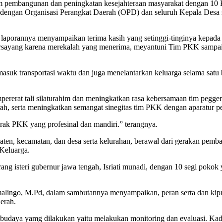
am pembangunan dan peningkatan kesejahteraan masyarakat dengan 10
dengan Organisasi Perangkat Daerah (OPD) dan seluruh Kepala Desa 
porannya menyampaikan terima kasih yang setinggi-tinginya kepada b
 tersayang karena merekalah yang menerima, meyantuni Tim PKK sampai
masuk transportasi waktu dan juga menelantarkan keluarga selama satu 
empererat tali silaturahim dan meningkatkan rasa kebersamaan tim p
 serta meningkatkan semangat sinegitas tim PKK dengan aparatur pe
ak PKK yang profesinal dan mandiri.” terangnya.
upaten, kecamatan, dan desa serta kelurahan, berawal dari gerakan p
Keluarga.
ang isteri gubernur jawa tengah, Isriati munadi, dengan 10 segi pok
malingo, M.Pd, dalam sambutannya menyampaikan, peran serta dan kip
erah.
satu budaya yamg dilakukan yaitu melakukan monitoring dan evaluasi. 