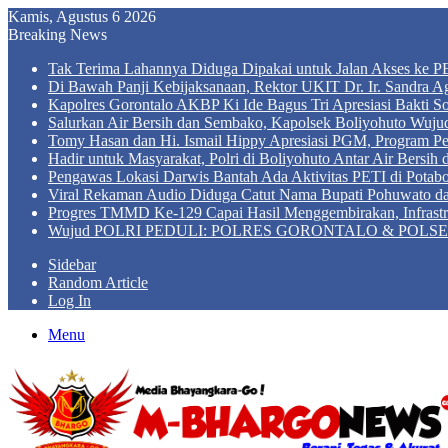
Kamis, Agustus 6 2026
Breaking News
Tak Terima Lahannya Diduga Dipakai untuk Jalan Akses ke PE
Di Bawah Panji Kebijaksanaan, Rektor UKIT Dr. Ir. Sandra 
Kapolres Gorontalo AKBP Ki Ide Bagus Tri Apresiasi Bakti So
Salurkan Air Bersih dan Sembako, Kapolsek Boliyohuto Wujud
Tomy Hasan dan Hi. Ismail Hippy Apresiasi PGM, Program
Hadir untuk Masyarakat, Polri di Boliyohuto Antar Air Bersih
Pengawas Lokasi Darwis Bantah Ada Aktivitas PETI di Potabo
Viral Rekaman Audio Diduga Catut Nama Bupati Pohuwato d
Progres TMMD Ke-129 Capai Hasil Menggembirakan, Infrastru
Wujud POLRI PEDULI: POLRES GORONTALO & POLSEK BO
Sidebar
Random Article
Log In
Menu