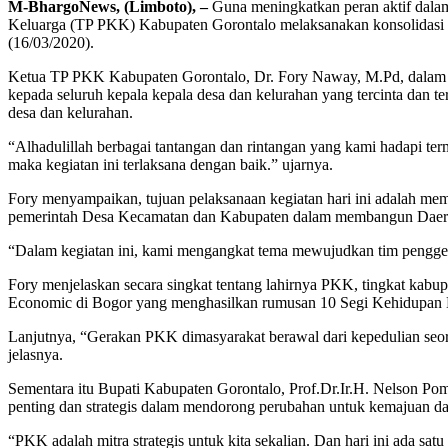
M-BhargoNews, (Limboto), –
Guna meningkatkan peran aktif dal
Keluarga (TP PKK) Kabupaten Gorontalo melaksanakan konsolidasi 
(16/03/2020).
Ketua TP PKK Kabupaten Gorontalo, Dr. Fory Naway, M.Pd, dalam la
kepada seluruh kepala kepala desa dan kelurahan yang tercinta dan
desa dan kelurahan.
“Alhadulillah berbagai tantangan dan rintangan yang kami hadapi ter
maka kegiatan ini terlaksana dengan baik.” ujarnya.
Fory menyampaikan, tujuan pelaksanaan kegiatan hari ini adalah m
pemerintah Desa Kecamatan dan Kabupaten dalam membangun Daerah,
“Dalam kegiatan ini, kami mengangkat tema mewujudkan tim pengger
Fory menjelaskan secara singkat tentang lahirnya PKK, tingkat kab
Economic di Bogor yang menghasilkan rumusan 10 Segi Kehidupan 
Lanjutnya, “Gerakan PKK dimasyarakat berawal dari kepedulian seor
jelasnya.
Sementara itu Bupati Kabupaten Gorontalo, Prof.Dr.Ir.H. Nelson Po
penting dan strategis dalam mendorong perubahan untuk kemajuan da
“PKK adalah mitra strategis untuk kita sekalian. Dan hari ini ada 