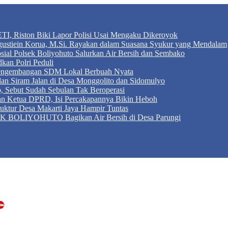
TI, Riston Biki Lapor Polisi Usai Mengaku Dikeroyok
Agustiein Korua, M.Si. Rayakan dalam Suasana Syukur yang Mendalam
sial Polsek Boliyohuto Salurkan Air Bersih dan Sembako
kan Polri Peduli
 Pengembangan SDM Lokal Berbuah Nyata
 dan Siram Jalan di Desa Monggolito dan Sidomulyo
, Sebut Sudah Sebulan Tak Beroperasi
an Ketua DPRD, Isi Percakapannya Bikin Heboh
ktur Desa Makarti Jaya Hampir Tuntas
LIYOHUTO Bagikan Air Bersih di Desa Parungi