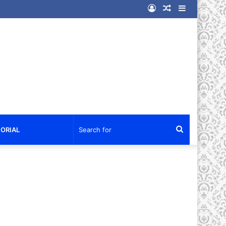
Log
Random
Sidebar
In
Article
Search
ORIAL
for