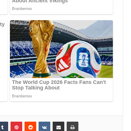
Tumblr
Pinterest
Reddit
VKontakte
Share via Email
Print