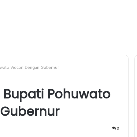
uwato Vidcon Dengan Gubernur
, Bupati Pohuwato
 Gubernur
0