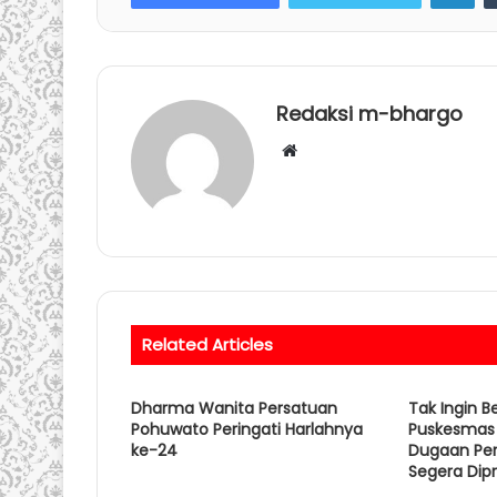
Redaksi m-bhargo
W
e
b
s
i
t
e
Related Articles
Dharma Wanita Persatuan
Tak Ingin B
Pohuwato Peringati Harlahnya
Puskesmas 
ke-24
Dugaan Pers
Segera Dip