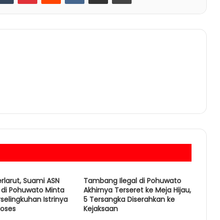
erlarut, Suami ASN
Tambang Ilegal di Pohuwato
di Pohuwato Minta
Akhirnya Terseret ke Meja Hijau,
elingkuhan Istrinya
5 Tersangka Diserahkan ke
roses
Kejaksaan