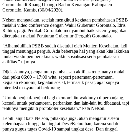
Gorontalo. di Ruang Upango Badan Keuangan Kabupaten
Gorontalo. Kamis, (30/04/2020).
Nelson mengatakan, setelah mengikuti kegiatan pembahasan PSBB
melalui video conference dengan Wakil Gubernur Gorontalo, Idris
Rahim, pagi. Pemkab Gorontalo menyambut baik sistem yang akan
diterapkan melaui Peraturan Gubernur (Pergub) Gorontalo.
“Alhamdulillah PSBB sudah disetujui oleh Menteri Kesehatan, jadi
tinggal menunggu pergub. Ada beberapa hal yang akan kita lakukan
mulai waktu pemberlakuan, waktu sosialisasi serta pembatasan
aktifitas.” ujarnya.
Dijelaskannya, pengaturan pembatasan aktifitas rencananya mulai
dari puku 06:00 – 17:00 wita, seperri pertemuan-pertemuan,
kegiatan ekonomi, kegiatan sosial, termasuk pasar, agar supaya
interaksi masyarakat berkurang.
“Untuk penjual-penjual bagi ekonomi itu waktunya diperpanjang,
kecuali untuk perkantoran, perbankan dan lain-lain itu dibatasai, tapi
tentunya mengikuti protokoler kesehatan.” kata Nelson.
Lebih lanjut kata Nelson, pihaknya juga, akan mengatur sistem
kelembagaan hingga ke tingkat Desa/Kelurahan, karena sudah
punya gugus tugas Covid-19 sampai tingkat desa. Dan tinggal