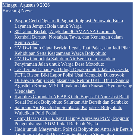
Minggu, Agustus 9 2026
Breaking News
Paspor Ceria Digelar di Paguat, Imigrasi Pohuwato Buka
Layanan Jemput Bola untuk Warga
30 Tahun Berlalu, Angkatan 96 SMANSA Gorontalo
Kembali Bersatu: Nostalgia, Tawa, dan Kenangan dalam
Reuni Akbar
CV Dwi Indo Cipta Berizin Legal, Taat Pajak, dan Jadi Pilar
Kehidupan Serta Keagamaan Warga Boliyohuto
CV Dwi Indocipta Salurkan Air Bersih dan Lakukan
Penyiraman Jalan untuk Warga Desa Motoduto
Tak Terima Lahannya Diduga Dipakai untuk Jalan Akses ke
PETI, Riston Biki Lapor Polisi Usai Mengaku Dikeroyok
Di Bawah Panji Kebijaksanaan, Rektor UKIT Dr. Ir. Sandra
Agustiein Korua, M.Si. Rayakan dalam Suasana Syukur yang
Mendalam
Kapolres Gorontalo AKBP Ki Ide Bagus Tri Apresiasi Bakti
Sosial Polsek Boliyohuto Salurkan Air Bersih dan Sembako
Salurkan Air Bersih dan Sembako, Kapolsek Boliyohuto
Wujudkan Polri Peduli
Tomy Hasan dan Hi. Ismail Hippy Apresiasi PGM, Program
Pengembangan SDM Lokal Berbuah Nyata
Hadir untuk Masyarakat, Polri di Boliyohuto Antar Air Bersih
dan Siram Jalan di Desa Monggolito dan Sidomulyo