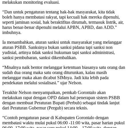
melakukan monitoring evaluasi.
“Dan untuk pengaturan tentang hak-hak masyarakat, kita tidak
boleh hanya membatasi rakyat, tapi kecuali hak mereka dipenuhi,
seperti jaminan sosial, hak beraktifitas dirumah, termasuk listrik, air,
harus benar-benar dipenuhi melalui APBN, APBD, dan ADD.”
imbuhnya.
Ia menambahkan, aturan sanksi untuk masyarakat yang melanggar
aturan PSBB. Sanksinya bukan sanksi pidana tapi sanksi non
yudisial, artinya tidak sanksi hukuman tapi sanksi administrasi,
sanksi pembubaran, sanksi dikembalikan.
“Misalnya naik bentor melanggar ketentuan biasanya satu orang dan
sudah dua orang maka satu orang diturunkan, kalau masih
melanggar maka akan dicabut SIMnya. Jadi kita lebih pada
pendekatan melalui sosialisasi.” ujar Nelson.
Terakhir Nelson menyampaikan, pemkab Gorontalo akan
melakukan rapat dengan OPD dalam hal penerapan sistem PSBB
dengan membuat Peraturan Bupati (Perbub) sebagai tindak lanjut
dari Peraturan Gubernur (Pergub) secara teknis.
“Contoh pengaturan pasar di Kabupaten Gorontalo dengan
membatasi waktu mulai pukul 06:00 -11:00 wita, pasar harian pukul
06:00 -17:00 wita, pasar sore pukul 14:00 – 17:00 wita, dengan