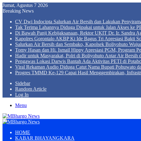
Jumat, Agustus 7 2026
Breaking News
CV Dwi Indocipta Salurkan Air Bersih dan Lakukan Penyiram
Tak Terima Lahannya Diduga Dipakai untuk Jalan Akses ke PE
Di Bawah Panji Kebijaksanaan, Rektor UKIT Dr. Ir. Sandra 
Kapolres Gorontalo AKBP Ki Ide Bagus Tri Apresiasi Bakti So
Salurkan Air Bersih dan Sembako, Kapolsek Boliyohuto Wujud
Tomy Hasan dan Hi. Ismail Hippy Apresiasi PGM, Program
Hadir untuk Masyarakat, Polri di Boliyohuto Antar Air Bersih
Pengawas Lokasi Darwis Bantah Ada Aktivitas PETI di Potabo
Viral Rekaman Audio Diduga Catut Nama Bupati Pohuwato d
Progres TMMD Ke-129 Capai Hasil Menggembirakan, Infrastru
Sidebar
Random Article
Log In
Menu
HOME
KABAR BHAYANGKARA