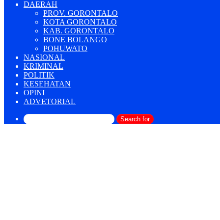
DAERAH
PROV. GORONTALO
KOTA GORONTALO
KAB. GORONTALO
BONE BOLANGO
POHUWATO
NASIONAL
KRIMINAL
POLITIK
KESEHATAN
OPINI
ADVETORIAL
Search for