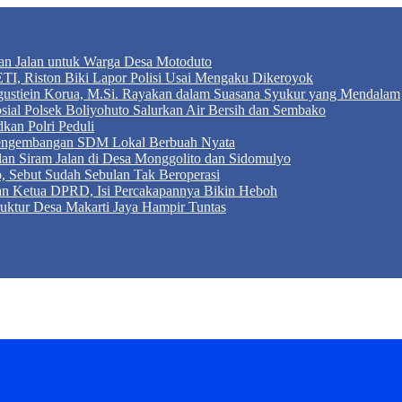
an Jalan untuk Warga Desa Motoduto
TI, Riston Biki Lapor Polisi Usai Mengaku Dikeroyok
Agustiein Korua, M.Si. Rayakan dalam Suasana Syukur yang Mendalam
sial Polsek Boliyohuto Salurkan Air Bersih dan Sembako
kan Polri Peduli
 Pengembangan SDM Lokal Berbuah Nyata
 dan Siram Jalan di Desa Monggolito dan Sidomulyo
, Sebut Sudah Sebulan Tak Beroperasi
an Ketua DPRD, Isi Percakapannya Bikin Heboh
ktur Desa Makarti Jaya Hampir Tuntas