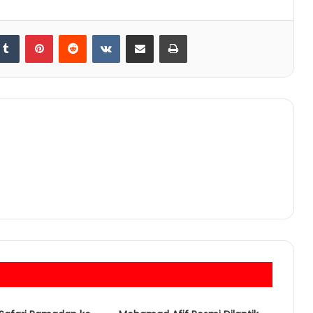
Tumblr
Pinterest
Reddit
VKontakte
Share via Email
Print