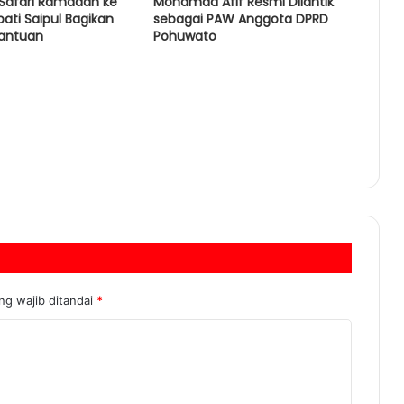
Safari Ramadan ke
Mohamad Afif Resmi Dilantik
pati Saipul Bagikan
sebagai PAW Anggota DPRD
antuan
Pohuwato
ng wajib ditandai
*