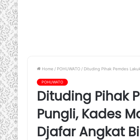
Home
/
POHUWATO
/
Dituding Pihak Pemdes Lakuk
POHUWATO
Dituding Pihak
Pungli, Kades 
Djafar Angkat B