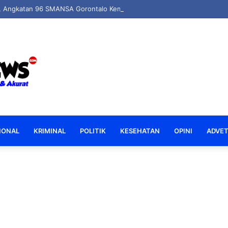
u, Angkatan 96 SMANSA Gorontalo Kembali Bersatu: Nostalgia, Tawa, d
IONAL
KRIMINAL
POLITIK
KESEHATAN
OPINI
ADVET