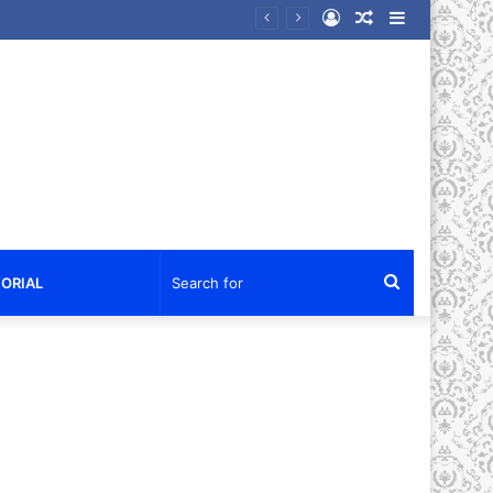
Log
Random
Sidebar
an Kenangan dalam Reuni Akbar
In
Article
Search
ORIAL
for