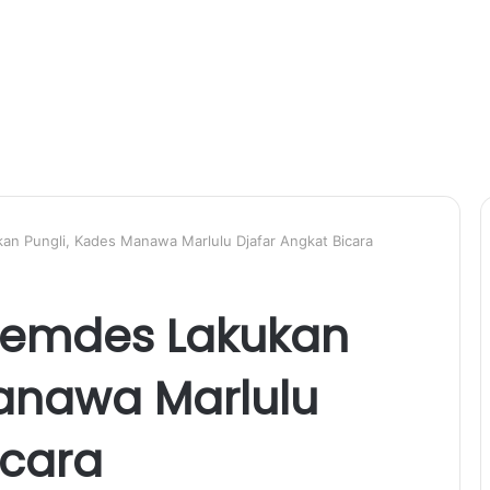
an Pungli, Kades Manawa Marlulu Djafar Angkat Bicara
 Pemdes Lakukan
Manawa Marlulu
icara