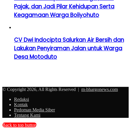
Pajak, dan Jadi Pilar Kehidupan Serta
Keagamaan Warga Boliyohuto
CV Dwi Indocipta Salurkan Air Bersih dan
Lakukan Penyiraman Jalan untuk Warga
Desa Motoduto
© Copyright 2026, All Rights Reserved |
m-bhargonews.com
Redaksi
Kontak
Pedoman Media Siber
Tentang Kami
Back to top button