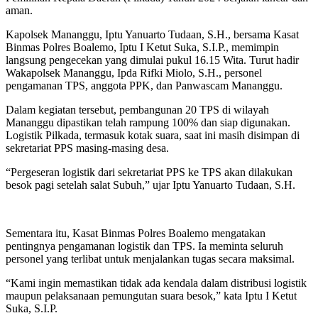
aman.
Kapolsek Mananggu, Iptu Yanuarto Tudaan, S.H., bersama Kasat
Binmas Polres Boalemo, Iptu I Ketut Suka, S.I.P., memimpin
langsung pengecekan yang dimulai pukul 16.15 Wita. Turut hadir
Wakapolsek Mananggu, Ipda Rifki Miolo, S.H., personel
pengamanan TPS, anggota PPK, dan Panwascam Mananggu.
Dalam kegiatan tersebut, pembangunan 20 TPS di wilayah
Mananggu dipastikan telah rampung 100% dan siap digunakan.
Logistik Pilkada, termasuk kotak suara, saat ini masih disimpan di
sekretariat PPS masing-masing desa.
“Pergeseran logistik dari sekretariat PPS ke TPS akan dilakukan
besok pagi setelah salat Subuh,” ujar Iptu Yanuarto Tudaan, S.H.
Sementara itu, Kasat Binmas Polres Boalemo mengatakan
pentingnya pengamanan logistik dan TPS. Ia meminta seluruh
personel yang terlibat untuk menjalankan tugas secara maksimal.
“Kami ingin memastikan tidak ada kendala dalam distribusi logistik
maupun pelaksanaan pemungutan suara besok,” kata Iptu I Ketut
Suka, S.I.P.