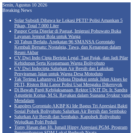
Senin, Agustus 10 2026
Breaking News
Solar Subsidi Dibawa ke Lokasi PETI? Polisi Amankan 5
Pikap, Total 7.000 Liter
Paspor Ceria Digelar di Paguat, Imigrasi Pohuwato Buka
Layanan Jemput Bola untuk Warga
30 Tahun Berlalu, Angkatan 96 SMANSA Gorontalo
Kembali Bersatu: Nostalgia, Tawa, dan Kenangan dalam
Reuni Akbar
CV Dwi Indo Cipta Berizin Legal, Taat Pajak, dan Jadi Pilar
Kehidupan Serta Keagamaan Warga Boliyohuto
CV Dwi Indocipta Salurkan Air Bersih dan Lakukan
Penyiraman Jalan untuk Warga Desa Motoduto
Tak Terima Lahannya Diduga Dipakai untuk Jalan Akses ke
PETI, Riston Biki Lapor Polisi Usai Mengaku Dikeroyok
Di Bawah Panji Kebijaksanaan, Rektor UKIT Dr. Ir. Sandra
Agustiein Korua, M.Si. Rayakan dalam Suasana Syukur yang
Mendalam
Kapolres Gorontalo AKBP Ki Ide Bagus Tri Apresiasi Bakti
Sosial Polsek Boliyohuto Salurkan Air Bersih dan Sembako
Salurkan Air Bersih dan Sembako, Kapolsek Boliyohuto
Wujudkan Polri Peduli
Tomy Hasan dan Hi. Ismail Hippy Apresiasi PGM, Program
Pengembangan SDM Lokal Berbuah Nyata