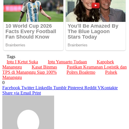
Tags
Iptu I Ketut Suka
Iptu Yanuarto Tudaan
Kapolsek
Mananggu
Kasat Binmas
Pastikan Keamanan Logistik dan
TPS di Mananggu Siap 100%
Polres Boalemo
Polsek
Mananggu
0
Facebook
Twitter
LinkedIn
Tumblr
Pinterest
Reddit
VKontakte
Share via Email
Print