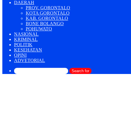
DAERAH
PROV. GORONTALO
KOTA GORONTALO
KAB. GORONTALO
BONE BOLANGO
POHUWATO
NASIONAL
KRIMINAL
POLITIK
KESEHATAN
OPINI
ADVETORIAL
Search for