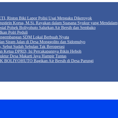
TI, Riston Biki Lapor Polisi Usai Mengaku Dikeroyok
Agustiein Korua, M.Si. Rayakan dalam Suasana Syukur yang Mendalam
sial Polsek Boliyohuto Salurkan Air Bersih dan Sembako
kan Polri Peduli
 Pengembangan SDM Lokal Berbuah Nyata
 dan Siram Jalan di Desa Monggolito dan Sidomulyo
, Sebut Sudah Sebulan Tak Beroperasi
an Ketua DPRD, Isi Percakapannya Bikin Heboh
ktur Desa Makarti Jaya Hampir Tuntas
LIYOHUTO Bagikan Air Bersih di Desa Parungi