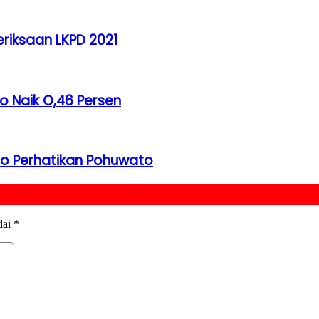
eriksaan LKPD 2021
 Naik O,46 Persen
alo Perhatikan Pohuwato
dai
*