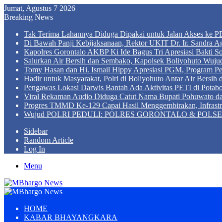
Jumat, Agustus 7 2026
Breaking News
Tak Terima Lahannya Diduga Dipakai untuk Jalan Akses ke PE
Di Bawah Panji Kebijaksanaan, Rektor UKIT Dr. Ir. Sandra 
Kapolres Gorontalo AKBP Ki Ide Bagus Tri Apresiasi Bakti So
Salurkan Air Bersih dan Sembako, Kapolsek Boliyohuto Wujud
Tomy Hasan dan Hi. Ismail Hippy Apresiasi PGM, Program
Hadir untuk Masyarakat, Polri di Boliyohuto Antar Air Bersih
Pengawas Lokasi Darwis Bantah Ada Aktivitas PETI di Potabo
Viral Rekaman Audio Diduga Catut Nama Bupati Pohuwato d
Progres TMMD Ke-129 Capai Hasil Menggembirakan, Infrastru
Wujud POLRI PEDULI: POLRES GORONTALO & POLSEK BO
Sidebar
Random Article
Log In
Menu
HOME
KABAR BHAYANGKARA