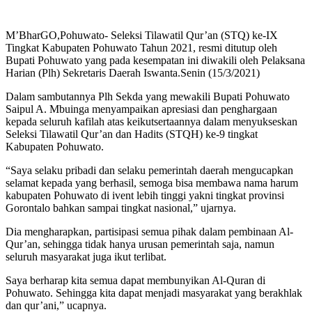
M’BharGO,Pohuwato- Seleksi Tilawatil Qur’an (STQ) ke-IX
Tingkat Kabupaten Pohuwato Tahun 2021, resmi ditutup oleh
Bupati Pohuwato yang pada kesempatan ini diwakili oleh Pelaksana
Harian (Plh) Sekretaris Daerah Iswanta.Senin (15/3/2021)
Dalam sambutannya Plh Sekda yang mewakili Bupati Pohuwato
Saipul A. Mbuinga menyampaikan apresiasi dan penghargaan
kepada seluruh kafilah atas keikutsertaannya dalam menyukseskan
Seleksi Tilawatil Qur’an dan Hadits (STQH) ke-9 tingkat
Kabupaten Pohuwato.
“Saya selaku pribadi dan selaku pemerintah daerah mengucapkan
selamat kepada yang berhasil, semoga bisa membawa nama harum
kabupaten Pohuwato di ivent lebih tinggi yakni tingkat provinsi
Gorontalo bahkan sampai tingkat nasional,” ujarnya.
Dia mengharapkan, partisipasi semua pihak dalam pembinaan Al-
Qur’an, sehingga tidak hanya urusan pemerintah saja, namun
seluruh masyarakat juga ikut terlibat.
Saya berharap kita semua dapat membunyikan Al-Quran di
Pohuwato. Sehingga kita dapat menjadi masyarakat yang berakhlak
dan qur’ani,” ucapnya.