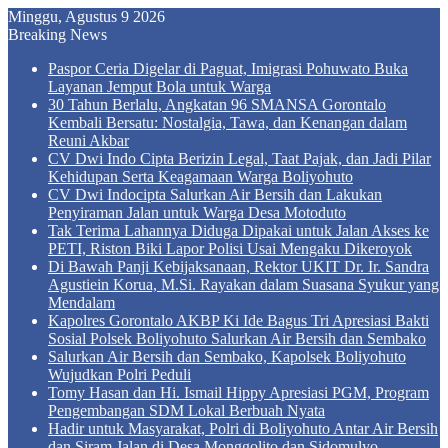
Minggu, Agustus 9 2026
Breaking News
Paspor Ceria Digelar di Paguat, Imigrasi Pohuwato Buka
Layanan Jemput Bola untuk Warga
30 Tahun Berlalu, Angkatan 96 SMANSA Gorontalo
Kembali Bersatu: Nostalgia, Tawa, dan Kenangan dalam
Reuni Akbar
CV Dwi Indo Cipta Berizin Legal, Taat Pajak, dan Jadi Pilar
Kehidupan Serta Keagamaan Warga Boliyohuto
CV Dwi Indocipta Salurkan Air Bersih dan Lakukan
Penyiraman Jalan untuk Warga Desa Motoduto
Tak Terima Lahannya Diduga Dipakai untuk Jalan Akses ke
PETI, Riston Biki Lapor Polisi Usai Mengaku Dikeroyok
Di Bawah Panji Kebijaksanaan, Rektor UKIT Dr. Ir. Sandra
Agustiein Korua, M.Si. Rayakan dalam Suasana Syukur yang
Mendalam
Kapolres Gorontalo AKBP Ki Ide Bagus Tri Apresiasi Bakti
Sosial Polsek Boliyohuto Salurkan Air Bersih dan Sembako
Salurkan Air Bersih dan Sembako, Kapolsek Boliyohuto
Wujudkan Polri Peduli
Tomy Hasan dan Hi. Ismail Hippy Apresiasi PGM, Program
Pengembangan SDM Lokal Berbuah Nyata
Hadir untuk Masyarakat, Polri di Boliyohuto Antar Air Bersih
dan Siram Jalan di Desa Monggolito dan Sidomulyo