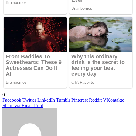
0
Facebook
Twitter
LinkedIn
Tumblr
Pinterest
Reddit
VKontakte
Share via Email
Print