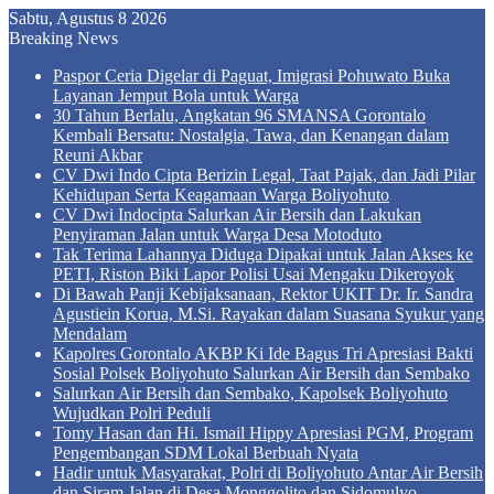
Sabtu, Agustus 8 2026
Breaking News
Paspor Ceria Digelar di Paguat, Imigrasi Pohuwato Buka
Layanan Jemput Bola untuk Warga
30 Tahun Berlalu, Angkatan 96 SMANSA Gorontalo
Kembali Bersatu: Nostalgia, Tawa, dan Kenangan dalam
Reuni Akbar
CV Dwi Indo Cipta Berizin Legal, Taat Pajak, dan Jadi Pilar
Kehidupan Serta Keagamaan Warga Boliyohuto
CV Dwi Indocipta Salurkan Air Bersih dan Lakukan
Penyiraman Jalan untuk Warga Desa Motoduto
Tak Terima Lahannya Diduga Dipakai untuk Jalan Akses ke
PETI, Riston Biki Lapor Polisi Usai Mengaku Dikeroyok
Di Bawah Panji Kebijaksanaan, Rektor UKIT Dr. Ir. Sandra
Agustiein Korua, M.Si. Rayakan dalam Suasana Syukur yang
Mendalam
Kapolres Gorontalo AKBP Ki Ide Bagus Tri Apresiasi Bakti
Sosial Polsek Boliyohuto Salurkan Air Bersih dan Sembako
Salurkan Air Bersih dan Sembako, Kapolsek Boliyohuto
Wujudkan Polri Peduli
Tomy Hasan dan Hi. Ismail Hippy Apresiasi PGM, Program
Pengembangan SDM Lokal Berbuah Nyata
Hadir untuk Masyarakat, Polri di Boliyohuto Antar Air Bersih
dan Siram Jalan di Desa Monggolito dan Sidomulyo