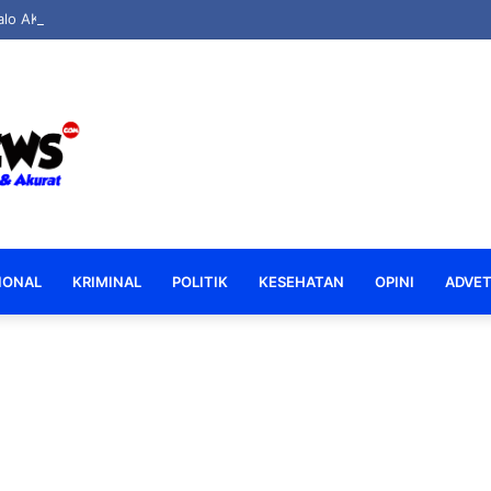
lo AKBP Ki Ide Bagus Tri Apresiasi Bakti Sosial Polsek Boliyohuto Salur
IONAL
KRIMINAL
POLITIK
KESEHATAN
OPINI
ADVET