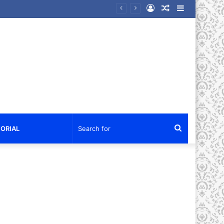
Log
Random
Sidebar
kan Air Bersih dan Sembako
In
Article
Search
ORIAL
for