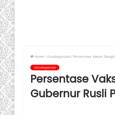
Home
/
Uncategorized
/
Persentase Vaksin Sangat 
Uncategorized
Persentase Vaks
Gubernur Rusli P