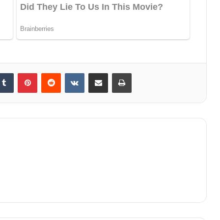
Tumblr
Pinterest
Reddit
VKontakte
Share via Email
Print