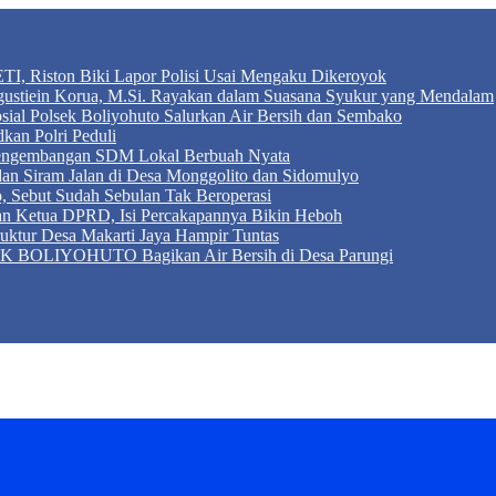
TI, Riston Biki Lapor Polisi Usai Mengaku Dikeroyok
Agustiein Korua, M.Si. Rayakan dalam Suasana Syukur yang Mendalam
sial Polsek Boliyohuto Salurkan Air Bersih dan Sembako
kan Polri Peduli
 Pengembangan SDM Lokal Berbuah Nyata
 dan Siram Jalan di Desa Monggolito dan Sidomulyo
, Sebut Sudah Sebulan Tak Beroperasi
an Ketua DPRD, Isi Percakapannya Bikin Heboh
ktur Desa Makarti Jaya Hampir Tuntas
LIYOHUTO Bagikan Air Bersih di Desa Parungi