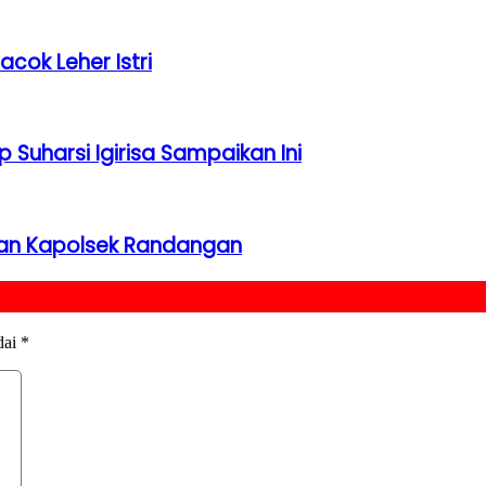
ok Leher Istri
uharsi Igirisa Sampaikan Ini
han Kapolsek Randangan
dai
*