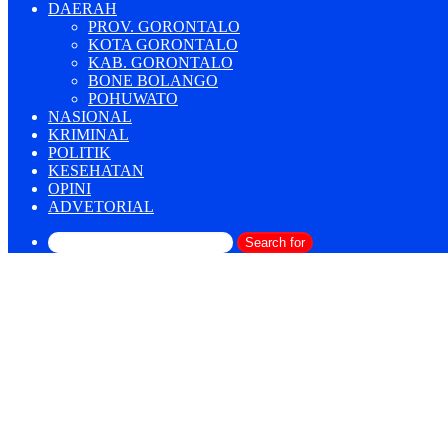
DAERAH
PROV. GORONTALO
KOTA GORONTALO
KAB. GORONTALO
BONE BOLANGO
POHUWATO
NASIONAL
KRIMINAL
POLITIK
KESEHATAN
OPINI
ADVETORIAL
Search for