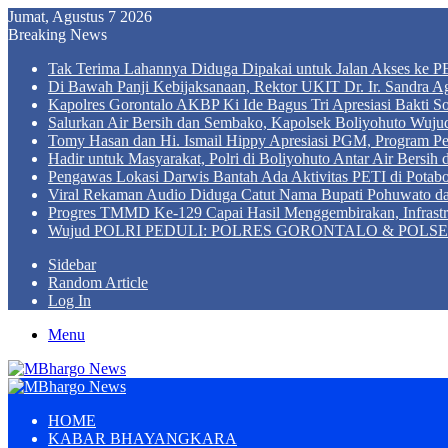
Jumat, Agustus 7 2026
Breaking News
Tak Terima Lahannya Diduga Dipakai untuk Jalan Akses ke PE
Di Bawah Panji Kebijaksanaan, Rektor UKIT Dr. Ir. Sandra 
Kapolres Gorontalo AKBP Ki Ide Bagus Tri Apresiasi Bakti So
Salurkan Air Bersih dan Sembako, Kapolsek Boliyohuto Wujud
Tomy Hasan dan Hi. Ismail Hippy Apresiasi PGM, Program
Hadir untuk Masyarakat, Polri di Boliyohuto Antar Air Bersih
Pengawas Lokasi Darwis Bantah Ada Aktivitas PETI di Potabo
Viral Rekaman Audio Diduga Catut Nama Bupati Pohuwato d
Progres TMMD Ke-129 Capai Hasil Menggembirakan, Infrastru
Wujud POLRI PEDULI: POLRES GORONTALO & POLSEK BO
Sidebar
Random Article
Log In
Menu
HOME
KABAR BHAYANGKARA