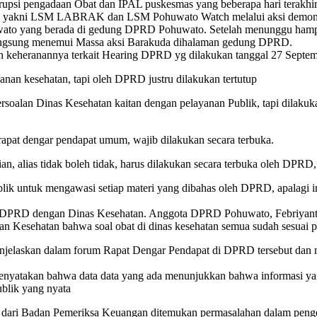
psi pengadaan Obat dan IPAL puskesmas yang beberapa hari terakhi
wato yakni LSM LABRAK dan LSM Pohuwato Watch melalui aksi demon
wato yang berada di gedung DPRD Pohuwato. Setelah menunggu hamp
langsung menemui Massa aksi Barakuda dihalaman gedung DPRD.
 keheranannya terkait Hearing DPRD yg dilakukan tanggal 27 Septem
yanan kesehatan, tapi oleh DPRD justru dilakukan tertutup
lan Dinas Kesehatan kaitan dengan pelayanan Publik, tapi dilakukan
rapat dengar pendapat umum, wajib dilakukan secara terbuka.
ian, alias tidak boleh tidak, harus dilakukan secara terbuka oleh DPRD,
ik untuk mengawasi setiap materi yang dibahas oleh DPRD, apalagi in
ng DPRD dengan Dinas Kesehatan. Anggota DPRD Pohuwato, Febriyant
 Kesehatan bahwa soal obat di dinas kesehatan semua sudah sesuai p
jelaskan dalam forum Rapat Dengar Pendapat di DPRD tersebut dan me
yatakan bahwa data data yang ada menunjukkan bahwa informasi yan
blik yang nyata
n dari Badan Pemeriksa Keuangan ditemukan permasalahan dalam penge