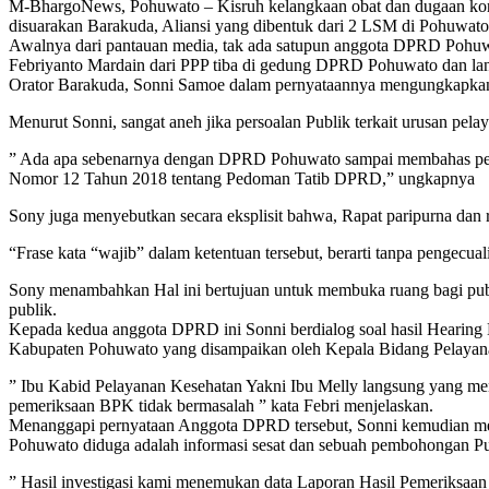
M-BhargoNews, Pohuwato – Kisruh kelangkaan obat dan dugaan koru
disuarakan Barakuda, Aliansi yang dibentuk dari 2 LSM di Pohu
Awalnya dari pantauan media, tak ada satupun anggota DPRD Pohu
Febriyanto Mardain dari PPP tiba di gedung DPRD Pohuwato dan 
Orator Barakuda, Sonni Samoe dalam pernyataannya mengungkapkan
Menurut Sonni, sangat aneh jika persoalan Publik terkait urusan pela
” Ada apa sebenarnya dengan DPRD Pohuwato sampai membahas persoa
Nomor 12 Tahun 2018 tentang Pedoman Tatib DPRD,” ungkapnya
Sony juga menyebutkan secara eksplisit bahwa, Rapat paripurna dan 
“Frase kata “wajib” dalam ketentuan tersebut, berarti tanpa pengecual
Sony menambahkan Hal ini bertujuan untuk membuka ruang bagi publ
publik.
Kepada kedua anggota DPRD ini Sonni berdialog soal hasil Heari
Kabupaten Pohuwato yang disampaikan oleh Kepala Bidang Pelayanan
” Ibu Kabid Pelayanan Kesehatan Yakni Ibu Melly langsung yang men
pemeriksaan BPK tidak bermasalah ” kata Febri menjelaskan.
Menanggapi pernyataan Anggota DPRD tersebut, Sonni kemudian men
Pohuwato diduga adalah informasi sesat dan sebuah pembohongan Pu
” Hasil investigasi kami menemukan data Laporan Hasil Pemeriksaa