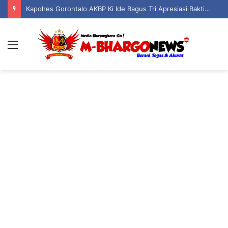
Kapolres Gorontalo AKBP Ki Ide Bagus Tri Apresiasi Bakti Sosial Polsek Boliyohuto Salurkan Air Bersih dan Sembako
Menu