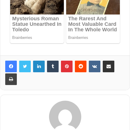
LinkedIn
Tumblr
Pinterest
Reddit
VKontakte
Share via Email
Print