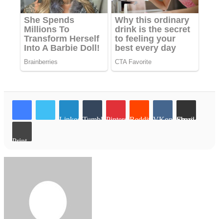
LinkedIn
Tumblr
Pinterest
Reddit
VKontakte
Share via Email
Print