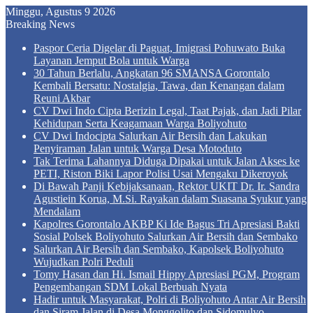
Minggu, Agustus 9 2026
Breaking News
Paspor Ceria Digelar di Paguat, Imigrasi Pohuwato Buka
Layanan Jemput Bola untuk Warga
30 Tahun Berlalu, Angkatan 96 SMANSA Gorontalo
Kembali Bersatu: Nostalgia, Tawa, dan Kenangan dalam
Reuni Akbar
CV Dwi Indo Cipta Berizin Legal, Taat Pajak, dan Jadi Pilar
Kehidupan Serta Keagamaan Warga Boliyohuto
CV Dwi Indocipta Salurkan Air Bersih dan Lakukan
Penyiraman Jalan untuk Warga Desa Motoduto
Tak Terima Lahannya Diduga Dipakai untuk Jalan Akses ke
PETI, Riston Biki Lapor Polisi Usai Mengaku Dikeroyok
Di Bawah Panji Kebijaksanaan, Rektor UKIT Dr. Ir. Sandra
Agustiein Korua, M.Si. Rayakan dalam Suasana Syukur yang
Mendalam
Kapolres Gorontalo AKBP Ki Ide Bagus Tri Apresiasi Bakti
Sosial Polsek Boliyohuto Salurkan Air Bersih dan Sembako
Salurkan Air Bersih dan Sembako, Kapolsek Boliyohuto
Wujudkan Polri Peduli
Tomy Hasan dan Hi. Ismail Hippy Apresiasi PGM, Program
Pengembangan SDM Lokal Berbuah Nyata
Hadir untuk Masyarakat, Polri di Boliyohuto Antar Air Bersih
dan Siram Jalan di Desa Monggolito dan Sidomulyo