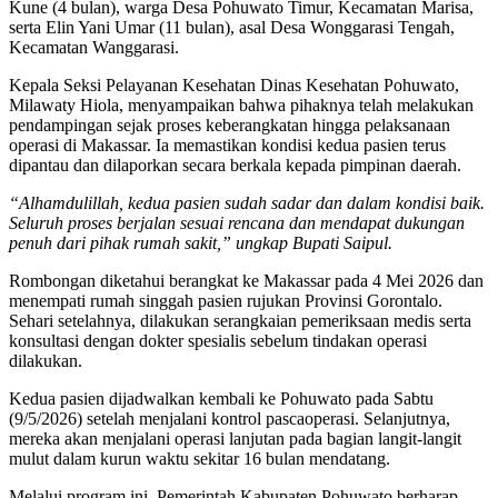
Kune (4 bulan), warga Desa Pohuwato Timur, Kecamatan Marisa,
serta Elin Yani Umar (11 bulan), asal Desa Wonggarasi Tengah,
Kecamatan Wanggarasi.
Kepala Seksi Pelayanan Kesehatan Dinas Kesehatan Pohuwato,
Milawaty Hiola, menyampaikan bahwa pihaknya telah melakukan
pendampingan sejak proses keberangkatan hingga pelaksanaan
operasi di Makassar. Ia memastikan kondisi kedua pasien terus
dipantau dan dilaporkan secara berkala kepada pimpinan daerah.
“Alhamdulillah, kedua pasien sudah sadar dan dalam kondisi baik.
Seluruh proses berjalan sesuai rencana dan mendapat dukungan
penuh dari pihak rumah sakit,” ungkap Bupati Saipul.
Rombongan diketahui berangkat ke Makassar pada 4 Mei 2026 dan
menempati rumah singgah pasien rujukan Provinsi Gorontalo.
Sehari setelahnya, dilakukan serangkaian pemeriksaan medis serta
konsultasi dengan dokter spesialis sebelum tindakan operasi
dilakukan.
Kedua pasien dijadwalkan kembali ke Pohuwato pada Sabtu
(9/5/2026) setelah menjalani kontrol pascaoperasi. Selanjutnya,
mereka akan menjalani operasi lanjutan pada bagian langit-langit
mulut dalam kurun waktu sekitar 16 bulan mendatang.
Melalui program ini, Pemerintah Kabupaten Pohuwato berharap