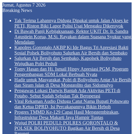
Jumat, Agustus 7 2026
Breaking News
Tak Terima Lahannya Diduga Dipakai untuk Jalan Akses ke
PETI, Riston Biki Lapor Polisi Usai Mengaku Dikeroyok
Di Bawah Panji Kebijaksanaan, Rektor UKIT Dr. Ir. Sandra
Agustiein Korua, M.Si. Rayakan dalam Suasana Syukur yang
Mendalam
Kapolres Gorontalo AKBP Ki Ide Bagus Tri Apresiasi Bakti
Sosial Polsek Boliyohuto Salurkan Air Bersih dan Sembako
Salurkan Air Bersih dan Sembako, Kapolsek Boliyohuto
Wujudkan Polri Peduli
Tomy Hasan dan Hi. Ismail Hippy Apresiasi PGM, Program
Pengembangan SDM Lokal Berbuah Nyata
Hadir untuk Masyarakat, Polri di Boliyohuto Antar Air Bersih
dan Siram Jalan di Desa Monggolito dan Sidomulyo
Pengawas Lokasi Darwis Bantah Ada Aktivitas PETI di
Potabo, Sebut Sudah Sebulan Tak Beroperasi
Viral Rekaman Audio Diduga Catut Nama Bupati Pohuwato
dan Ketua DPRD, Isi Percakapannya Bikin Heboh
Progres TMMD Ke-129 Capai Hasil Menggembirakan,
Infrastruktur Desa Makarti Jaya Hampir Tuntas
Wujud POLRI PEDULI: POLRES GORONTALO &
POLSEK BOLIYOHUTO Bagikan Air Bersih di Desa
Parungi