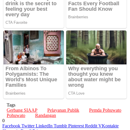
Tags
Gerbang SIAAP
Pelayanan Publik
Pemda Pohuwato
Pohuwato
Randangan
0
Facebook
Twitter
LinkedIn
Tumblr
Pinterest
Reddit
VKontakte