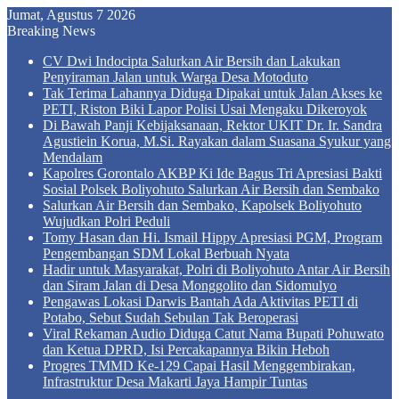
Jumat, Agustus 7 2026
Breaking News
CV Dwi Indocipta Salurkan Air Bersih dan Lakukan
Penyiraman Jalan untuk Warga Desa Motoduto
Tak Terima Lahannya Diduga Dipakai untuk Jalan Akses ke
PETI, Riston Biki Lapor Polisi Usai Mengaku Dikeroyok
Di Bawah Panji Kebijaksanaan, Rektor UKIT Dr. Ir. Sandra
Agustiein Korua, M.Si. Rayakan dalam Suasana Syukur yang
Mendalam
Kapolres Gorontalo AKBP Ki Ide Bagus Tri Apresiasi Bakti
Sosial Polsek Boliyohuto Salurkan Air Bersih dan Sembako
Salurkan Air Bersih dan Sembako, Kapolsek Boliyohuto
Wujudkan Polri Peduli
Tomy Hasan dan Hi. Ismail Hippy Apresiasi PGM, Program
Pengembangan SDM Lokal Berbuah Nyata
Hadir untuk Masyarakat, Polri di Boliyohuto Antar Air Bersih
dan Siram Jalan di Desa Monggolito dan Sidomulyo
Pengawas Lokasi Darwis Bantah Ada Aktivitas PETI di
Potabo, Sebut Sudah Sebulan Tak Beroperasi
Viral Rekaman Audio Diduga Catut Nama Bupati Pohuwato
dan Ketua DPRD, Isi Percakapannya Bikin Heboh
Progres TMMD Ke-129 Capai Hasil Menggembirakan,
Infrastruktur Desa Makarti Jaya Hampir Tuntas