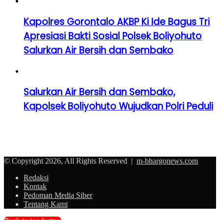
Kapolres Gorontalo AKBP Ki Ide Bagus Tri
Apresiasi Bakti Sosial Polsek Boliyohuto
Salurkan Air Bersih dan Sembako
Salurkan Air Bersih dan Sembako,
Kapolsek Boliyohuto Wujudkan Polri Peduli
© Copyright 2026, All Rights Reserved |
m-bhargonews.com
Redaksi
Kontak
Pedoman Media Siber
Tentang Kami