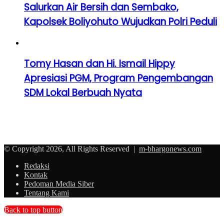
Salurkan Air Bersih dan Sembako,
Kapolsek Boliyohuto Wujudkan Polri Peduli
Tomy Hasan dan Hi. Ismail Hippy
Apresiasi PGM, Program Pengembangan
SDM Lokal Berbuah Nyata
© Copyright 2026, All Rights Reserved |
m-bhargonews.com
Redaksi
Kontak
Pedoman Media Siber
Tentang Kami
Back to top button