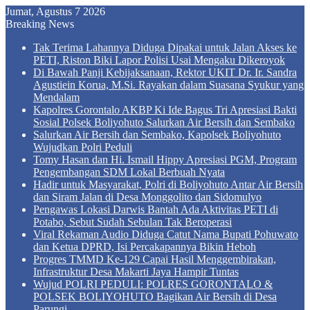
Jumat, Agustus 7 2026
Breaking News
Tak Terima Lahannya Diduga Dipakai untuk Jalan Akses ke
PETI, Riston Biki Lapor Polisi Usai Mengaku Dikeroyok
Di Bawah Panji Kebijaksanaan, Rektor UKIT Dr. Ir. Sandra
Agustiein Korua, M.Si. Rayakan dalam Suasana Syukur yang
Mendalam
Kapolres Gorontalo AKBP Ki Ide Bagus Tri Apresiasi Bakti
Sosial Polsek Boliyohuto Salurkan Air Bersih dan Sembako
Salurkan Air Bersih dan Sembako, Kapolsek Boliyohuto
Wujudkan Polri Peduli
Tomy Hasan dan Hi. Ismail Hippy Apresiasi PGM, Program
Pengembangan SDM Lokal Berbuah Nyata
Hadir untuk Masyarakat, Polri di Boliyohuto Antar Air Bersih
dan Siram Jalan di Desa Monggolito dan Sidomulyo
Pengawas Lokasi Darwis Bantah Ada Aktivitas PETI di
Potabo, Sebut Sudah Sebulan Tak Beroperasi
Viral Rekaman Audio Diduga Catut Nama Bupati Pohuwato
dan Ketua DPRD, Isi Percakapannya Bikin Heboh
Progres TMMD Ke-129 Capai Hasil Menggembirakan,
Infrastruktur Desa Makarti Jaya Hampir Tuntas
Wujud POLRI PEDULI: POLRES GORONTALO &
POLSEK BOLIYOHUTO Bagikan Air Bersih di Desa
Parungi