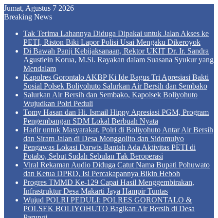
Jumat, Agustus 7 2026
Breaking News
Tak Terima Lahannya Diduga Dipakai untuk Jalan Akses ke
PETI, Riston Biki Lapor Polisi Usai Mengaku Dikeroyok
Di Bawah Panji Kebijaksanaan, Rektor UKIT Dr. Ir. Sandra
Agustiein Korua, M.Si. Rayakan dalam Suasana Syukur yang
Mendalam
Kapolres Gorontalo AKBP Ki Ide Bagus Tri Apresiasi Bakti
Sosial Polsek Boliyohuto Salurkan Air Bersih dan Sembako
Salurkan Air Bersih dan Sembako, Kapolsek Boliyohuto
Wujudkan Polri Peduli
Tomy Hasan dan Hi. Ismail Hippy Apresiasi PGM, Program
Pengembangan SDM Lokal Berbuah Nyata
Hadir untuk Masyarakat, Polri di Boliyohuto Antar Air Bersih
dan Siram Jalan di Desa Monggolito dan Sidomulyo
Pengawas Lokasi Darwis Bantah Ada Aktivitas PETI di
Potabo, Sebut Sudah Sebulan Tak Beroperasi
Viral Rekaman Audio Diduga Catut Nama Bupati Pohuwato
dan Ketua DPRD, Isi Percakapannya Bikin Heboh
Progres TMMD Ke-129 Capai Hasil Menggembirakan,
Infrastruktur Desa Makarti Jaya Hampir Tuntas
Wujud POLRI PEDULI: POLRES GORONTALO &
POLSEK BOLIYOHUTO Bagikan Air Bersih di Desa
Parungi