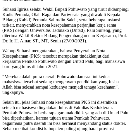
Suharsi Igirisa selaku Wakil Bupati Pohuwato yang turut didampingi
Kadis Pemuda, Olah Raga dan Pariwisata yang diwakili Kepala
Bidang (Kabid) Pemuda Sahrudin Saleh, serta beberapa instansi
terkait, menyerahkan nota kesepahaman perjanjian kerja sama
(PKS) dengan Universitas Tadulako (Untad), Palu Sulteng, yang
diterima Wakil Rektor Bidang Pengembangan dan Kerjasama, Prof.
Dr. Ir. H. Amar, ST., MT, Senin (27/09/2021).
Wabup Suharsi mengutarakan, bahwa Penyerahan Nota
Kesepahaman (PKS) tersebut merupakan tindaklanjut dari
kerjasama Pemkab Pohuwato dengan Untad Palu, bagi mahasiswa
baru yang lulus di tahun 2021.
“Mereka adalah putra daerah Pohuwato dan saat ini kedua
mahasiswa tersebut sedang mengenyam pendidikan yang Insha
Allah bisa selesai sampai keduanya menjadi tenaga kesehatan”,
ungkapnya.
Selain itu, jelas Suharsi nota kesepahaman PKS ini diserahkan
setelah mahasiswa dinyatakan lulus di Fakultas Kedokteran.
Pemkab Pohuwato berharap agar anak didik yang ada di Untad Palu
bisa diperhatikan, karena tujuan utama Pemkab Pohuwato,
bagaimana putra daerah ini bisa berhasil menyandang status dokter.
Sebab melihat kondisi kabupaten paling ujung barat provinsi