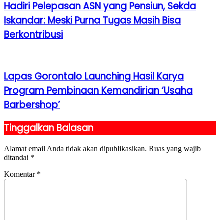
Hadiri Pelepasan ASN yang Pensiun, Sekda
Iskandar: Meski Purna Tugas Masih Bisa
Berkontribusi
Lapas Gorontalo Launching Hasil Karya
Program Pembinaan Kemandirian ‘Usaha
Barbershop’
Tinggalkan Balasan
Alamat email Anda tidak akan dipublikasikan.
Ruas yang wajib
ditandai
*
Komentar
*