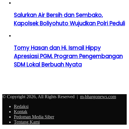
Salurkan Air Bersih dan Sembako,
Kapolsek Boliyohuto Wujudkan Polri Peduli
Tomy Hasan dan Hi. Ismail Hippy
Apresiasi PGM, Program Pengembangan
SDM Lokal Berbuah Nyata
© Copyright 2026, All Rights Reserved |
m-bhargonews.com
Redaksi
Kontak
Pedoman Media Siber
Tentang Kami