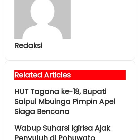
n
s
t
a
t
e
E
m
a
i
l
Redaksi
Related Articles
HUT Tagana ke-18, Bupati
Saipul Mbuinga Pimpin Apel
Siaga Bencana
Wabup Suharsi Igirisa Ajak
Penyuluh di Pohuwato