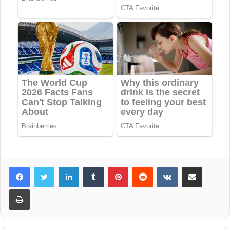
LinkedIn
Tumblr
Pinterest
Reddit
VKontakte
Share via Email
Print