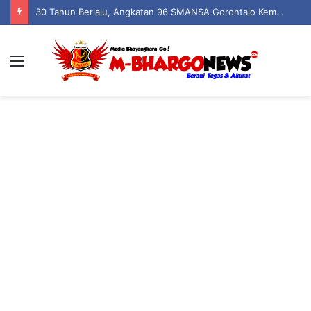
30 Tahun Berlalu, Angkatan 96 SMANSA Gorontalo Kembali Bersatu: Nostalgia, Tawa, dan Kenangan dalam Reuni Akbar
Menu