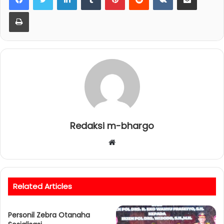
Print
Redaksi m-bhargo
W
e
b
s
Related Articles
i
t
Personil Zebra Otanaha
e