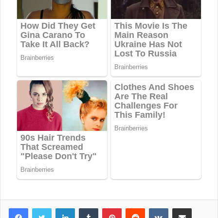
LinkedIn
Tumblr
Pinterest
Reddit
VKontakte
Share via Email