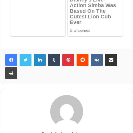
LinkedIn
Tumblr
Pinterest
Reddit
VKontakte
Share via Email
Print