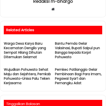
Redaksi m-bhargo
W
e
b
s
Related Articles
i
t
Warga Desa Karya Baru
e
Bantu Pemda Gelar
Kecamatan Dengilo yang
Vaksinasi, Bupati Saipul pun
Sempat Hilang Dihutan
Bangga kepada Korpri
Ditemukan Selamat
Pohuwato
Wujudkan Pohuwato Sehat
Pemkec Patilanggio Gelar
Maju dan Sejahtera, Pemkab
Pembinaan Bagi Para Imam,
Pohuwato-Unisa Palu Teken
Pegawai Syar’i dan
Kerjasama
Pemangku Adat
Tinggalkan Balasan