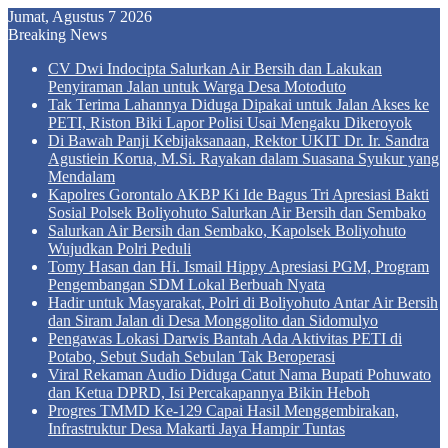
Jumat, Agustus 7 2026
Breaking News
CV Dwi Indocipta Salurkan Air Bersih dan Lakukan
Penyiraman Jalan untuk Warga Desa Motoduto
Tak Terima Lahannya Diduga Dipakai untuk Jalan Akses ke
PETI, Riston Biki Lapor Polisi Usai Mengaku Dikeroyok
Di Bawah Panji Kebijaksanaan, Rektor UKIT Dr. Ir. Sandra
Agustiein Korua, M.Si. Rayakan dalam Suasana Syukur yang
Mendalam
Kapolres Gorontalo AKBP Ki Ide Bagus Tri Apresiasi Bakti
Sosial Polsek Boliyohuto Salurkan Air Bersih dan Sembako
Salurkan Air Bersih dan Sembako, Kapolsek Boliyohuto
Wujudkan Polri Peduli
Tomy Hasan dan Hi. Ismail Hippy Apresiasi PGM, Program
Pengembangan SDM Lokal Berbuah Nyata
Hadir untuk Masyarakat, Polri di Boliyohuto Antar Air Bersih
dan Siram Jalan di Desa Monggolito dan Sidomulyo
Pengawas Lokasi Darwis Bantah Ada Aktivitas PETI di
Potabo, Sebut Sudah Sebulan Tak Beroperasi
Viral Rekaman Audio Diduga Catut Nama Bupati Pohuwato
dan Ketua DPRD, Isi Percakapannya Bikin Heboh
Progres TMMD Ke-129 Capai Hasil Menggembirakan,
Infrastruktur Desa Makarti Jaya Hampir Tuntas