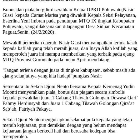
Bonus dan piala bergilir diserahkan Ketua DPRD Pohuwato,Nasir
Giasi kepada Camat Marisa yang diwakili Kepala Seksi Pelayanan,
Esterlina Yeni Imbran pada penutupan MTQ IX tingkat Kabupaten
Pohuwato, yang dilaksanakan dilapangan Desa Siduan Kecamatan
Paguat.Senin, (24/2/2020) .
Mewakili pemeritah daerah, Nasir Giasi menyampaikan terima kasih
kepada kafilah yang telah meraih juara, dan Insya Allah kafilah yang
memperoleh juara ini mampu memberikan yang terbaik pada ajang
MTQ Provinsi Gorontalo pada bulan April mendatang.
“Jangan terlena dengan juara di tingkat kabupaten, sebab masih ada
ajang selanjutnya yang kita hadapi”pungkas Nasir.
Sementara itu Sekda Djoni Nento bersama Kepala Kemenag Yudin
Moonti menyerahkan piala, bonus dan piagam secara simbolis
kepada perwakilan juara 1 Cabang Tilawah Golongan Dewasa Qari’
Fahmy Herdinsyah dan Juara 1 Cabang Tilawah Golongan Qira’at
Sab’ah, Fatriyah Pakaya.
Sekda Djoni Nento mengucapkan selamat pula kepada yang telah
meraih kejuaraan, pun demikian dengan yang belum mendapat
kejuaraan jangan berkecil hati dan berusaha kedepan bisa
memperoleh.