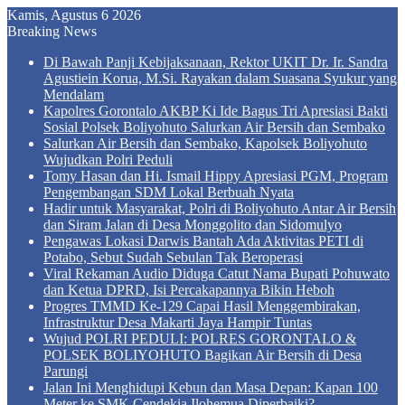
Kamis, Agustus 6 2026
Breaking News
Di Bawah Panji Kebijaksanaan, Rektor UKIT Dr. Ir. Sandra
Agustiein Korua, M.Si. Rayakan dalam Suasana Syukur yang
Mendalam
Kapolres Gorontalo AKBP Ki Ide Bagus Tri Apresiasi Bakti
Sosial Polsek Boliyohuto Salurkan Air Bersih dan Sembako
Salurkan Air Bersih dan Sembako, Kapolsek Boliyohuto
Wujudkan Polri Peduli
Tomy Hasan dan Hi. Ismail Hippy Apresiasi PGM, Program
Pengembangan SDM Lokal Berbuah Nyata
Hadir untuk Masyarakat, Polri di Boliyohuto Antar Air Bersih
dan Siram Jalan di Desa Monggolito dan Sidomulyo
Pengawas Lokasi Darwis Bantah Ada Aktivitas PETI di
Potabo, Sebut Sudah Sebulan Tak Beroperasi
Viral Rekaman Audio Diduga Catut Nama Bupati Pohuwato
dan Ketua DPRD, Isi Percakapannya Bikin Heboh
Progres TMMD Ke-129 Capai Hasil Menggembirakan,
Infrastruktur Desa Makarti Jaya Hampir Tuntas
Wujud POLRI PEDULI: POLRES GORONTALO &
POLSEK BOLIYOHUTO Bagikan Air Bersih di Desa
Parungi
Jalan Ini Menghidupi Kebun dan Masa Depan: Kapan 100
Meter ke SMK Cendekia Ilohemua Diperbaiki?