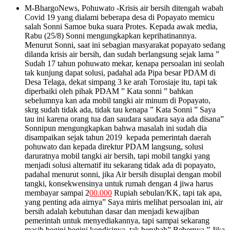
M-BhargoNews, Pohuwato -Krisis air bersih ditengah wabah
Covid 19 yang dialami beberapa desa di Popayato memicu
salah Sonni Samoe buka suara Protes. Kepada awak media,
Rabu (25/8) Sonni mengungkapkan keprihatinannya.
Menurut Sonni, saat ini sebagian masyarakat popayato sedang
dilanda krisis air bersih, dan sudah berlangsung sejak lama ”
Sudah 17 tahun pohuwato mekar, kenapa persoalan ini seolah
tak kunjung dapat solusi, padahal ada Pipa besar PDAM di
Desa Telaga, dekat simpang 3 ke arah Torosiaje itu, tapi tak
diperbaiki oleh pihak PDAM ” Kata sonni ” bahkan
sebelumnya kan ada mobil tangki air minum di Popayato,
skrg sudah tidak ada, tidak tau kenapa ” Kata Sonni ” Saya
tau ini karena orang tua dan saudara saudara saya ada disana”
Sonnipun mengungkapkan bahwa masalah ini sudah dia
disampaikan sejak tahun 2019 kepada pemerintah daerah
pohuwato dan kepada direktur PDAM langsung, solusi
daruratnya mobil tangki air bersih, tapi mobil tangki yang
menjadi solusi alternatif itu sekarang tidak ada di popayato,
padahal menurut sonni, jika Air bersih disuplai dengan mobil
tangki, konsekwensinya untuk rumah dengan 4 jiwa harus
membayar sampai 2
00.000
Rupiah sebulan/KK, tapi tak apa,
yang penting ada airnya” Saya miris melihat persoalan ini, air
bersih adalah kebutuhan dasar dan menjadi kewajiban
pemerintah untuk menyediakannya, tapi sampai sekarang
masih begini begini kondisinya, tak berubah” Bebernya ” Jika