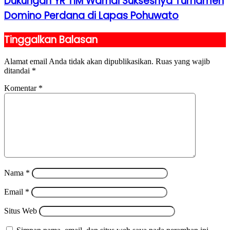
Dukungan YR TIM Warnai Suksesnya Turnamen
Domino Perdana di Lapas Pohuwato
Tinggalkan Balasan
Alamat email Anda tidak akan dipublikasikan.
Ruas yang wajib
ditandai
*
Komentar
*
Nama
*
Email
*
Situs Web