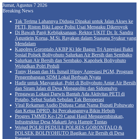
Jumat, Agustus 7 2026
Breaking News
Tak Terima Lahannya Diduga Dipakai untuk Jalan Akses ke
PETI, Riston Biki Lapor Polisi Usai Mengaku Dikeroyok
Di Bawah Panji Kebijaksanaan, Rektor UKIT Dr. Ir. Sandra
Agustiein Korua, M.Si. Rayakan dalam Suasana Syukur yang
Mendalam
Kapolres Gorontalo AKBP Ki Ide Bagus Tri Apresiasi Bakti
Sosial Polsek Boliyohuto Salurkan Air Bersih dan Sembako
Salurkan Air Bersih dan Sembako, Kapolsek Boliyohuto
Wujudkan Polri Peduli
Tomy Hasan dan Hi. Ismail Hippy Apresiasi PGM, Program
Pengembangan SDM Lokal Berbuah Nyata
Hadir untuk Masyarakat, Polri di Boliyohuto Antar Air Bersih
dan Siram Jalan di Desa Monggolito dan Sidomulyo
Pengawas Lokasi Darwis Bantah Ada Aktivitas PETI di
Potabo, Sebut Sudah Sebulan Tak Beroperasi
Viral Rekaman Audio Diduga Catut Nama Bupati Pohuwato
dan Ketua DPRD, Isi Percakapannya Bikin Heboh
Progres TMMD Ke-129 Capai Hasil Menggembirakan,
Infrastruktur Desa Makarti Jaya Hampir Tuntas
Wujud POLRI PEDULI: POLRES GORONTALO &
POLSEK BOLIYOHUTO Bagikan Air Bersih di Desa
Parungi