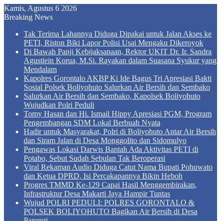
Kamis, Agustus 6 2026
Breaking News
Tak Terima Lahannya Diduga Dipakai untuk Jalan Akses ke
PETI, Riston Biki Lapor Polisi Usai Mengaku Dikeroyok
Di Bawah Panji Kebijaksanaan, Rektor UKIT Dr. Ir. Sandra
Agustiein Korua, M.Si. Rayakan dalam Suasana Syukur yang
Mendalam
Kapolres Gorontalo AKBP Ki Ide Bagus Tri Apresiasi Bakti
Sosial Polsek Boliyohuto Salurkan Air Bersih dan Sembako
Salurkan Air Bersih dan Sembako, Kapolsek Boliyohuto
Wujudkan Polri Peduli
Tomy Hasan dan Hi. Ismail Hippy Apresiasi PGM, Program
Pengembangan SDM Lokal Berbuah Nyata
Hadir untuk Masyarakat, Polri di Boliyohuto Antar Air Bersih
dan Siram Jalan di Desa Monggolito dan Sidomulyo
Pengawas Lokasi Darwis Bantah Ada Aktivitas PETI di
Potabo, Sebut Sudah Sebulan Tak Beroperasi
Viral Rekaman Audio Diduga Catut Nama Bupati Pohuwato
dan Ketua DPRD, Isi Percakapannya Bikin Heboh
Progres TMMD Ke-129 Capai Hasil Menggembirakan,
Infrastruktur Desa Makarti Jaya Hampir Tuntas
Wujud POLRI PEDULI: POLRES GORONTALO &
POLSEK BOLIYOHUTO Bagikan Air Bersih di Desa
Parungi