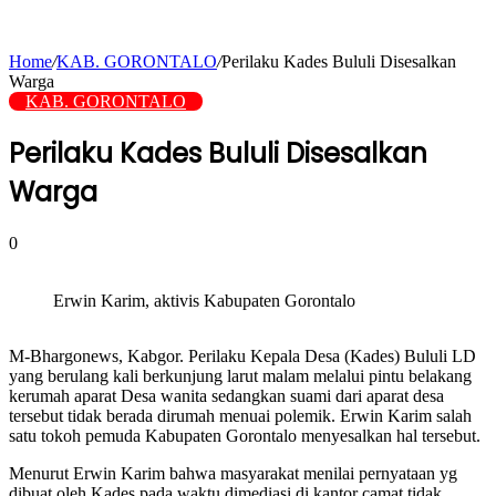
Home
/
KAB. GORONTALO
/
Perilaku Kades Bululi Disesalkan
Warga
KAB. GORONTALO
Perilaku Kades Bululi Disesalkan
Warga
0
Erwin Karim, aktivis Kabupaten Gorontalo
M-Bhargonews, Kabgor. Perilaku Kepala Desa (Kades) Bululi LD
yang berulang kali berkunjung larut malam melalui pintu belakang
kerumah aparat Desa wanita sedangkan suami dari aparat desa
tersebut tidak berada dirumah menuai polemik. Erwin Karim salah
satu tokoh pemuda Kabupaten Gorontalo menyesalkan hal tersebut.
Menurut Erwin Karim bahwa masyarakat menilai pernyataan yg
dibuat oleh Kades pada waktu dimediasi di kantor camat tidak