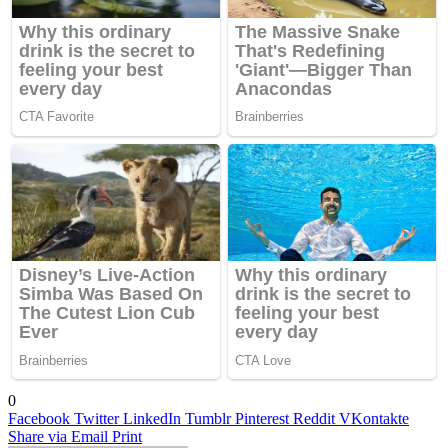
0
Facebook
Twitter
LinkedIn
Tumblr
Pinterest
Reddit
VKontakte
Share via Email
Print