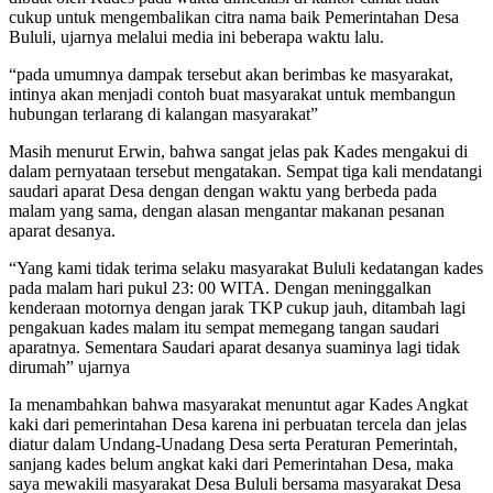
cukup untuk mengembalikan citra nama baik Pemerintahan Desa
Bululi, ujarnya melalui media ini beberapa waktu lalu.
“pada umumnya dampak tersebut akan berimbas ke masyarakat,
intinya akan menjadi contoh buat masyarakat untuk membangun
hubungan terlarang di kalangan masyarakat”
Masih menurut Erwin, bahwa sangat jelas pak Kades mengakui di
dalam pernyataan tersebut mengatakan. Sempat tiga kali mendatangi
saudari aparat Desa dengan dengan waktu yang berbeda pada
malam yang sama, dengan alasan mengantar makanan pesanan
aparat desanya.
“Yang kami tidak terima selaku masyarakat Bululi kedatangan kades
pada malam hari pukul 23: 00 WITA. Dengan meninggalkan
kenderaan motornya dengan jarak TKP cukup jauh, ditambah lagi
pengakuan kades malam itu sempat memegang tangan saudari
aparatnya. Sementara Saudari aparat desanya suaminya lagi tidak
dirumah” ujarnya
Ia menambahkan bahwa masyarakat menuntut agar Kades Angkat
kaki dari pemerintahan Desa karena ini perbuatan tercela dan jelas
diatur dalam Undang-Unadang Desa serta Peraturan Pemerintah,
sanjang kades belum angkat kaki dari Pemerintahan Desa, maka
saya mewakili masyarakat Desa Bululi bersama masyarakat Desa