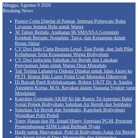
Minggu, Agustus 9 2026
Breaking News
Paspor Ceria Digelar di Paguat, Imigrasi Pohuwato Buka
Layanan Jemput Bola untuk Warga
30 Tahun Berlalu, Angkatan 96 SMANSA Gorontalo
Kembali Bersatu: Nostalgia, Tawa, dan Kenangan dalam
Reuni Akbar
CV Dwi Indo Cipta Berizin Legal, Taat Pajak, dan Jadi Pilar
Kehidupan Serta Keagamaan Warga Boliyohuto
CV Dwi Indocipta Salurkan Air Bersih dan Lakukan
Penyiraman Jalan untuk Warga Desa Motoduto
Tak Terima Lahannya Diduga Dipakai untuk Jalan Akses ke
PETI, Riston Biki Lapor Polisi Usai Mengaku Dikeroyok
Di Bawah Panji Kebijaksanaan, Rektor UKIT Dr. Ir. Sandra
Agustiein Korua, M.Si. Rayakan dalam Suasana Syukur yang
Mendalam
Kapolres Gorontalo AKBP Ki Ide Bagus Tri Apresiasi Bakti
Sosial Polsek Boliyohuto Salurkan Air Bersih dan Sembako
Salurkan Air Bersih dan Sembako, Kapolsek Boliyohuto
Wujudkan Polri Peduli
Tomy Hasan dan Hi. Ismail Hippy Apresiasi PGM, Program
Pengembangan SDM Lokal Berbuah Nyata
Hadir untuk Masyarakat, Polri di Boliyohuto Antar Air Bersih
dan Siram Jalan di Desa Monggolito dan Sidomulyo