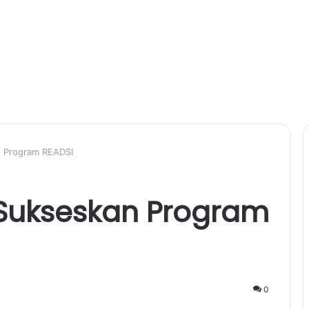
 Program READSI
Sukseskan Program
0