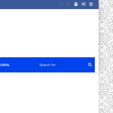
Log
Random
Sidebar
kan Air Bersih dan Sembako
In
Article
Search
ORIAL
for