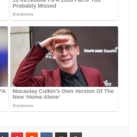
Tumblr
Pinterest
Reddit
VKontakte
Share via Email
Print