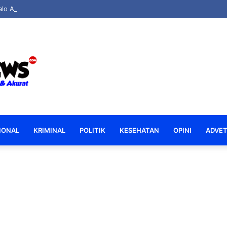
lo AKBP Ki Ide Bagus Tri Apresiasi Bakti Sosial Polsek Boliyohuto Salur
IONAL
KRIMINAL
POLITIK
KESEHATAN
OPINI
ADVET