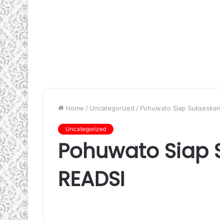
Home
/
Uncategorized
/
Pohuwato Siap Sukseskan
Uncategorized
Pohuwato Siap 
READSI