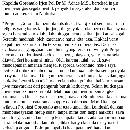
Kapolda Gorontalo Irjen Pol Dr.M. Adnas,M.Si. bertekad ingin
memberangus segala bentuk penyakit masyarakat diantaranya
minuman keras dan Narkoba.
“Propinsi Gorontalo memiliki falsah adat yang kuat serta nilai-nilai
religius yang harus kita junjung tinggi yakni adat bersendikan syara-
syara bersendikan kitabullah, hingga mendapatkan julukan sebagai
Serambi madinah, oleh karenanya harus kita jaga. Hal-hal yang
dapat merusak nilai-nilai tersebut haruslah diberantas. Dari hasil
evaluasi atas gangguan kamtibmas yang terjadi di wilayah Propinsi
Gorontalo didominasi oleh kasus penganiayaan, yang mana selalu
diawali dari konsumsi miras. Oleh karena itulah, sejak saya
mendapatkan amanah menjadi Kapolda Gorontalo, maka saya
bertekad untuk memberangus miras dan juga narkoba serta penyakit
masyarakat lainnya. Dengan memberantas minuman keras dan juga
narkoba, berarti kita telah menyelamatkan puluhan bahkan ratusan
jiwa masyarakat dari pengaruh buruk keduanya. Selain itu dengan
memberantas miras terbukti telah mampu menurunkan angka
kriminalitas khususnya kasus penganiayaan.Butuh peran kita semua
untuk memutus mata rantai supply dan demand, Mari kita jaga
wilayah Propinsi Gorontalo agar tetap aman dan kondusif, dengan
membuadayakan hidup sehat, tanpa miras dan tanpa narkoba. saya
sudah tegaskan dalam setiap kesempatan taidak ada kompromi bagi
para pelaku narkoba dan miras, tidak hanya kepada masyarakat
terhadap anggota Polri pun apabila kedapatan terlibat dalam