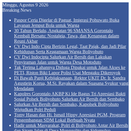
Minggu, Agustus 9 2026
Breaking News
Paspor Ceria Digelar di Paguat, Imigrasi Pohuwato Buka
Layanan Jemput Bola untuk Warga
30 Tahun Berlalu, Angkatan 96 SMANSA Gorontalo
Kembali Bersatu: Nostalgia, Tawa, dan Kenangan dalam
Reuni Akbar
CV Dwi Indo Cipta Berizin Legal, Taat Pajak, dan Jadi Pilar
Kehidupan Serta Keagamaan Warga Boliyohuto
CV Dwi Indocipta Salurkan Air Bersih dan Lakukan
Penyiraman Jalan untuk Warga Desa Motoduto
Tak Terima Lahannya Diduga Dipakai untuk Jalan Akses ke
PETI, Riston Biki Lapor Polisi Usai Mengaku Dikeroyok
Di Bawah Panji Kebijaksanaan, Rektor UKIT Dr. Ir. Sandra
Agustiein Korua, M.Si. Rayakan dalam Suasana Syukur yang
Mendalam
Kapolres Gorontalo AKBP Ki Ide Bagus Tri Apresiasi Bakti
Sosial Polsek Boliyohuto Salurkan Air Bersih dan Sembako
Salurkan Air Bersih dan Sembako, Kapolsek Boliyohuto
Wujudkan Polri Peduli
Tomy Hasan dan Hi. Ismail Hippy Apresiasi PGM, Program
Pengembangan SDM Lokal Berbuah Nyata
Hadir untuk Masyarakat, Polri di Boliyohuto Antar Air Bersih
dan Siram Jalan di Desa Monggolito dan Sidomulyo