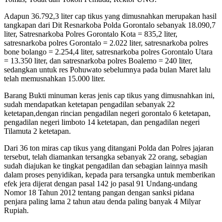
Adapun 36.792,3 liter cap tikus yang dimusnahkan merupakan hasil
tangkapan dari Dit Resnarkoba Polda Gorontalo sebanyak 18.090,7
liter, Satresnarkoba Polres Gorontalo Kota = 835,2 liter,
satresnarkoba polres Gorontalo = 2.022 liter, satresnarkoba polres
bone bolango = 2.254,4 liter, satresnarkoba polres Gorontalo Utara
= 13.350 liter, dan satresnarkoba polres Boalemo = 240 liter,
sedangkan untuk res Pohuwato sebelumnya pada bulan Maret lalu
telah memusnahkan 15.000 liter.
Barang Bukti minuman keras jenis cap tikus yang dimusnahkan ini,
sudah mendapatkan ketetapan pengadilan sebanyak 22
ketetapan,dengan rincian pengadilan negeri gorontalo 6 ketetapan,
pengadilan negeri limboto 14 ketetapan, dan pengadilan negeri
Tilamuta 2 ketetapan.
Dari 36 ton miras cap tikus yang ditangani Polda dan Polres jajaran
tersebut, telah diamankan tersangka sebanyak 22 orang, sebagian
sudah diajukan ke tingkat pengadilan dan sebagian lainnya masih
dalam proses penyidikan, kepada para tersangka untuk memberikan
efek jera dijerat dengan pasal 142 jo pasal 91 Undang-undang
Nomor 18 Tahun 2012 tentang pangan dengan sanksi pidana
penjara paling lama 2 tahun atau denda paling banyak 4 Milyar
Rupiah.