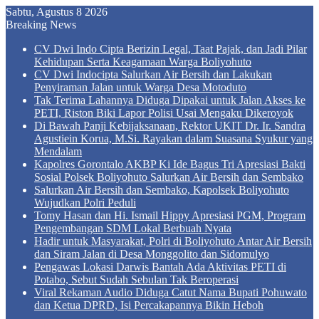
Sabtu, Agustus 8 2026
Breaking News
CV Dwi Indo Cipta Berizin Legal, Taat Pajak, dan Jadi Pilar
Kehidupan Serta Keagamaan Warga Boliyohuto
CV Dwi Indocipta Salurkan Air Bersih dan Lakukan
Penyiraman Jalan untuk Warga Desa Motoduto
Tak Terima Lahannya Diduga Dipakai untuk Jalan Akses ke
PETI, Riston Biki Lapor Polisi Usai Mengaku Dikeroyok
Di Bawah Panji Kebijaksanaan, Rektor UKIT Dr. Ir. Sandra
Agustiein Korua, M.Si. Rayakan dalam Suasana Syukur yang
Mendalam
Kapolres Gorontalo AKBP Ki Ide Bagus Tri Apresiasi Bakti
Sosial Polsek Boliyohuto Salurkan Air Bersih dan Sembako
Salurkan Air Bersih dan Sembako, Kapolsek Boliyohuto
Wujudkan Polri Peduli
Tomy Hasan dan Hi. Ismail Hippy Apresiasi PGM, Program
Pengembangan SDM Lokal Berbuah Nyata
Hadir untuk Masyarakat, Polri di Boliyohuto Antar Air Bersih
dan Siram Jalan di Desa Monggolito dan Sidomulyo
Pengawas Lokasi Darwis Bantah Ada Aktivitas PETI di
Potabo, Sebut Sudah Sebulan Tak Beroperasi
Viral Rekaman Audio Diduga Catut Nama Bupati Pohuwato
dan Ketua DPRD, Isi Percakapannya Bikin Heboh