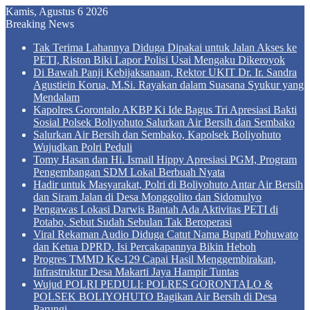
Kamis, Agustus 6 2026
Breaking News
Tak Terima Lahannya Diduga Dipakai untuk Jalan Akses ke
PETI, Riston Biki Lapor Polisi Usai Mengaku Dikeroyok
Di Bawah Panji Kebijaksanaan, Rektor UKIT Dr. Ir. Sandra
Agustiein Korua, M.Si. Rayakan dalam Suasana Syukur yang
Mendalam
Kapolres Gorontalo AKBP Ki Ide Bagus Tri Apresiasi Bakti
Sosial Polsek Boliyohuto Salurkan Air Bersih dan Sembako
Salurkan Air Bersih dan Sembako, Kapolsek Boliyohuto
Wujudkan Polri Peduli
Tomy Hasan dan Hi. Ismail Hippy Apresiasi PGM, Program
Pengembangan SDM Lokal Berbuah Nyata
Hadir untuk Masyarakat, Polri di Boliyohuto Antar Air Bersih
dan Siram Jalan di Desa Monggolito dan Sidomulyo
Pengawas Lokasi Darwis Bantah Ada Aktivitas PETI di
Potabo, Sebut Sudah Sebulan Tak Beroperasi
Viral Rekaman Audio Diduga Catut Nama Bupati Pohuwato
dan Ketua DPRD, Isi Percakapannya Bikin Heboh
Progres TMMD Ke-129 Capai Hasil Menggembirakan,
Infrastruktur Desa Makarti Jaya Hampir Tuntas
Wujud POLRI PEDULI: POLRES GORONTALO &
POLSEK BOLIYOHUTO Bagikan Air Bersih di Desa
Parungi