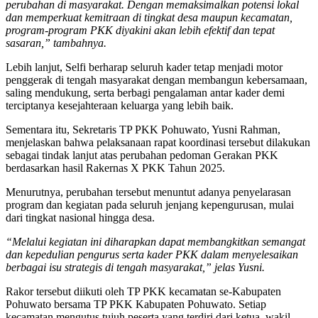
perubahan di masyarakat. Dengan memaksimalkan potensi lokal
dan memperkuat kemitraan di tingkat desa maupun kecamatan,
program-program PKK diyakini akan lebih efektif dan tepat
sasaran,” tambahnya.
Lebih lanjut, Selfi berharap seluruh kader tetap menjadi motor
penggerak di tengah masyarakat dengan membangun kebersamaan,
saling mendukung, serta berbagi pengalaman antar kader demi
terciptanya kesejahteraan keluarga yang lebih baik.
Sementara itu, Sekretaris TP PKK Pohuwato, Yusni Rahman,
menjelaskan bahwa pelaksanaan rapat koordinasi tersebut dilakukan
sebagai tindak lanjut atas perubahan pedoman Gerakan PKK
berdasarkan hasil Rakernas X PKK Tahun 2025.
Menurutnya, perubahan tersebut menuntut adanya penyelarasan
program dan kegiatan pada seluruh jenjang kepengurusan, mulai
dari tingkat nasional hingga desa.
“Melalui kegiatan ini diharapkan dapat membangkitkan semangat
dan kepedulian pengurus serta kader PKK dalam menyelesaikan
berbagai isu strategis di tengah masyarakat,” jelas Yusni.
Rakor tersebut diikuti oleh TP PKK kecamatan se-Kabupaten
Pohuwato bersama TP PKK Kabupaten Pohuwato. Setiap
kecamatan mengutus tujuh peserta yang terdiri dari ketua, wakil