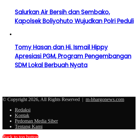
Salurkan Air Bersih dan Sembako,
Kapolsek Boliyohuto Wujudkan Polri Peduli
Tomy Hasan dan Hi. Ismail Hippy
Apresiasi PGM, Program Pengembangan
SDM Lokal Berbuah Nyata
© Copyright 2026, All Rights Reserved |
m-bhargonews.com
Redaksi
Kontak
Pedoman Media Siber
Tentang Kami
Back to top button