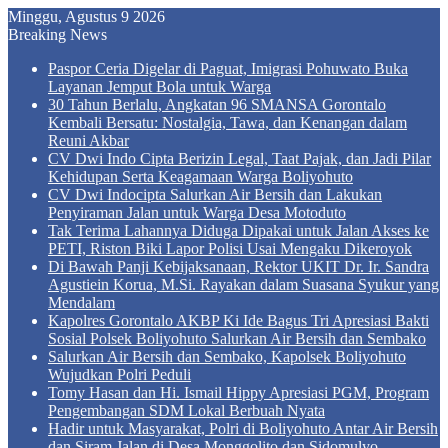
Minggu, Agustus 9 2026
Breaking News
Paspor Ceria Digelar di Paguat, Imigrasi Pohuwato Buka
Layanan Jemput Bola untuk Warga
30 Tahun Berlalu, Angkatan 96 SMANSA Gorontalo
Kembali Bersatu: Nostalgia, Tawa, dan Kenangan dalam
Reuni Akbar
CV Dwi Indo Cipta Berizin Legal, Taat Pajak, dan Jadi Pilar
Kehidupan Serta Keagamaan Warga Boliyohuto
CV Dwi Indocipta Salurkan Air Bersih dan Lakukan
Penyiraman Jalan untuk Warga Desa Motoduto
Tak Terima Lahannya Diduga Dipakai untuk Jalan Akses ke
PETI, Riston Biki Lapor Polisi Usai Mengaku Dikeroyok
Di Bawah Panji Kebijaksanaan, Rektor UKIT Dr. Ir. Sandra
Agustiein Korua, M.Si. Rayakan dalam Suasana Syukur yang
Mendalam
Kapolres Gorontalo AKBP Ki Ide Bagus Tri Apresiasi Bakti
Sosial Polsek Boliyohuto Salurkan Air Bersih dan Sembako
Salurkan Air Bersih dan Sembako, Kapolsek Boliyohuto
Wujudkan Polri Peduli
Tomy Hasan dan Hi. Ismail Hippy Apresiasi PGM, Program
Pengembangan SDM Lokal Berbuah Nyata
Hadir untuk Masyarakat, Polri di Boliyohuto Antar Air Bersih
dan Siram Jalan di Desa Monggolito dan Sidomulyo