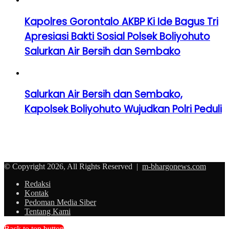
Kapolres Gorontalo AKBP Ki Ide Bagus Tri
Apresiasi Bakti Sosial Polsek Boliyohuto
Salurkan Air Bersih dan Sembako
Salurkan Air Bersih dan Sembako,
Kapolsek Boliyohuto Wujudkan Polri Peduli
© Copyright 2026, All Rights Reserved |
m-bhargonews.com
Redaksi
Kontak
Pedoman Media Siber
Tentang Kami
Back to top button