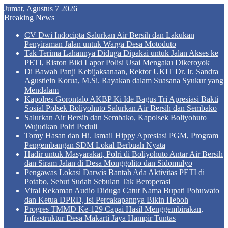
Jumat, Agustus 7 2026
Breaking News
CV Dwi Indocipta Salurkan Air Bersih dan Lakukan
Penyiraman Jalan untuk Warga Desa Motoduto
Tak Terima Lahannya Diduga Dipakai untuk Jalan Akses ke
PETI, Riston Biki Lapor Polisi Usai Mengaku Dikeroyok
Di Bawah Panji Kebijaksanaan, Rektor UKIT Dr. Ir. Sandra
Agustiein Korua, M.Si. Rayakan dalam Suasana Syukur yang
Mendalam
Kapolres Gorontalo AKBP Ki Ide Bagus Tri Apresiasi Bakti
Sosial Polsek Boliyohuto Salurkan Air Bersih dan Sembako
Salurkan Air Bersih dan Sembako, Kapolsek Boliyohuto
Wujudkan Polri Peduli
Tomy Hasan dan Hi. Ismail Hippy Apresiasi PGM, Program
Pengembangan SDM Lokal Berbuah Nyata
Hadir untuk Masyarakat, Polri di Boliyohuto Antar Air Bersih
dan Siram Jalan di Desa Monggolito dan Sidomulyo
Pengawas Lokasi Darwis Bantah Ada Aktivitas PETI di
Potabo, Sebut Sudah Sebulan Tak Beroperasi
Viral Rekaman Audio Diduga Catut Nama Bupati Pohuwato
dan Ketua DPRD, Isi Percakapannya Bikin Heboh
Progres TMMD Ke-129 Capai Hasil Menggembirakan,
Infrastruktur Desa Makarti Jaya Hampir Tuntas