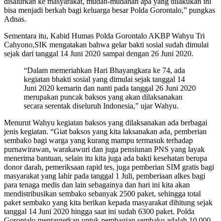
disalurkan ke masyarakat, mudah-mudahan apa yang dilakukan ini
bisa menjadi berkah bagi keluarga besar Polda Gorontalo,” pungkas
Adnas.
Sementara itu, Kabid Humas Polda Gorontalo AKBP Wahyu Tri
Cahyono,SIK mengatakan bahwa gelar bakti sosial sudah dimulai
sejak dari tanggal 14 Juni 2020 sampai dengan 26 Juni 2020.
“Dalam memeriahkan Hari Bhayangkara ke 74, ada
kegiatan bhakti sosial yang dimulai sejak tanggal 14
Juni 2020 kemarin dan nanti pada tanggal 26 Juni 2020
merupakan puncak baksos yang akan dilaksanakan
secara serentak diseluruh Indonesia,” ujar Wahyu.
Menurut Wahyu kegiatan baksos yang dilaksanakan ada berbagai
jenis kegiatan. “Giat baksos yang kita laksanakan ada, pemberian
sembako bagi warga yang kurang mampu termasuk terhadap
purnawirawan, warakawuri dan juga pensiunan PNS yang layak
menerima bantuan, selain itu kita juga ada bakti kesehatan berupa
donor darah, pemeriksaan rapid tes, juga pemberian SIM gratis bagi
masyarakat yang lahir pada tanggal 1 Juli, pemberiaan alkes bagi
para tenaga medis dan lain sebagainya dan hari ini kita akan
mendistribusikan sembako sebanyak 2500 paket, sehingga total
paket sembako yang kita berikan kepada masyarakat dihitung sejak
tanggal 14 Juni 2020 hingga saat ini sudah 6300 paket. Polda
Gorontalo mentargetkan untuk pembagian sembako adalah 10.000