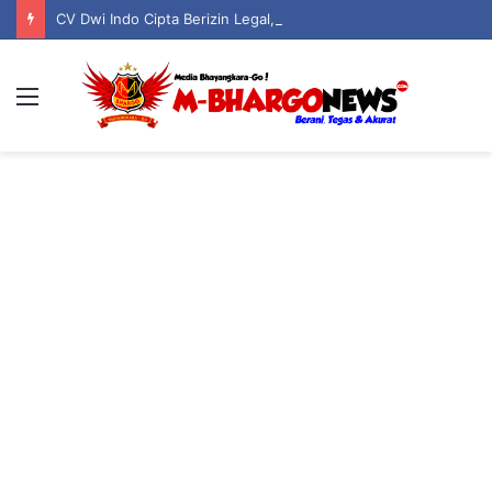
CV Dwi Indo Cipta Berizin Legal, Taat Pajak, dan Jadi Pilar Kehidupan Serta Keagamaan Warga Boliyohuto
Menu