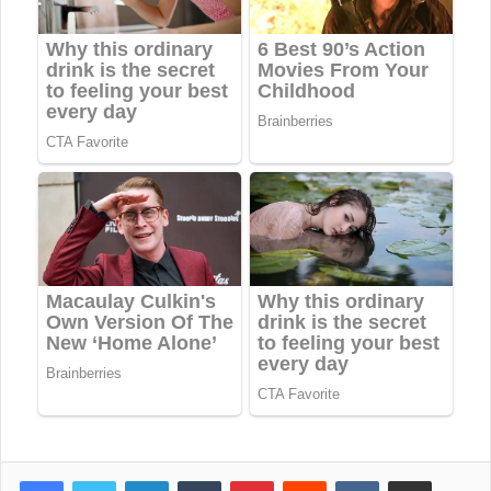
LinkedIn
Tumblr
Pinterest
Reddit
VKontakte
Share via Email