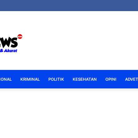
lo AKBP Ki Ide Bagus Tri Apresiasi Bakti Sosial Polsek Boliyohuto Salur
IONAL
KRIMINAL
POLITIK
KESEHATAN
OPINI
ADVET