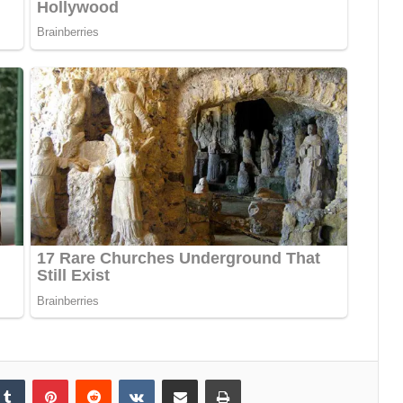
Tumblr
Pinterest
Reddit
VKontakte
Share via Email
Print