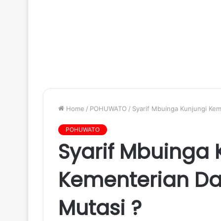
Home
/
POHUWATO
/
Syarif Mbuinga Kunjungi Kem
POHUWATO
Syarif Mbuinga 
Kementerian Dal
Mutasi ?