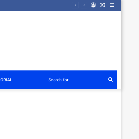
Log
Random
Sidebar
kan Air Bersih dan Sembako
In
Article
Search
ORIAL
for