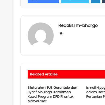
Redaksi m-bhargo
W
e
b
s
i
t
e
Related Articles
Silaturahmi PJS Gorontalo dan
Ismail Hipp
Syarif Mbuinga, Komitmen
dalam Data
Kawal Program DPD RI untuk
Pertanian 
Masyarakat