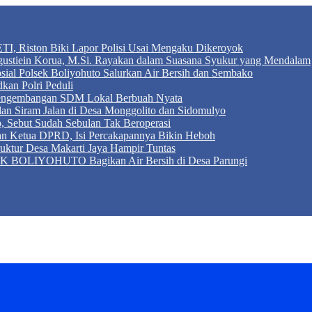
TI, Riston Biki Lapor Polisi Usai Mengaku Dikeroyok
Agustiein Korua, M.Si. Rayakan dalam Suasana Syukur yang Mendalam
sial Polsek Boliyohuto Salurkan Air Bersih dan Sembako
kan Polri Peduli
 Pengembangan SDM Lokal Berbuah Nyata
 dan Siram Jalan di Desa Monggolito dan Sidomulyo
, Sebut Sudah Sebulan Tak Beroperasi
an Ketua DPRD, Isi Percakapannya Bikin Heboh
ktur Desa Makarti Jaya Hampir Tuntas
LIYOHUTO Bagikan Air Bersih di Desa Parungi