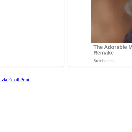
 via Email
Print