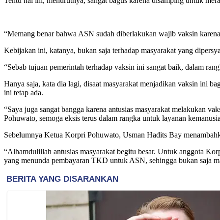
Tentu hal ini, menurutnya, sangat bagus karena disamping untuk mer
“Memang benar bahwa ASN sudah diberlakukan wajib vaksin karena 
Kebijakan ini, katanya, bukan saja terhadap masyarakat yang dipers
“Sebab tujuan pemerintah terhadap vaksin ini sangat baik, dalam ran
Hanya saja, kata dia lagi, disaat masyarakat menjadikan vaksin ini b
ini tetap ada.
“Saya juga sangat bangga karena antusias masyarakat melakukan vaks
Pohuwato, semoga eksis terus dalam rangka untuk layanan kemanusia
Sebelumnya Ketua Korpri Pohuwato, Usman Hadits Bay menambahkan,
“Alhamdulillah antusias masyarakat begitu besar. Untuk anggota Kor
yang menunda pembayaran TKD untuk ASN, sehingga bukan saja mas