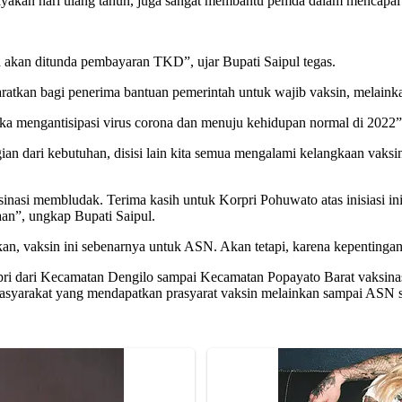
ayakan hari ulang tahun, juga sangat membantu pemda dalam mencapai 
akan ditunda pembayaran TKD”, ujar Bupati Saipul tegas.
yaratkan bagi penerima bantuan pemerintah untuk wajib vaksin, melain
gka mengantisipasi virus corona dan menuju kehidupan normal di 2022”
agian dari kebutuhan, disisi lain kita semua mengalami kelangkaan vak
inasi membludak. Terima kasih untuk Korpri Pohuwato atas inisiasi ini
an”, ungkap Bupati Saipul.
 vaksin ini sebenarnya untuk ASN. Akan tetapi, karena kepentinga
pri dari Kecamatan Dengilo sampai Kecamatan Popayato Barat vaksinas
yarakat yang mendapatkan prasyarat vaksin melainkan sampai ASN s