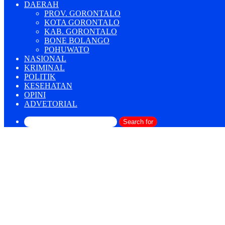
DAERAH
PROV. GORONTALO
KOTA GORONTALO
KAB. GORONTALO
BONE BOLANGO
POHUWATO
NASIONAL
KRIMINAL
POLITIK
KESEHATAN
OPINI
ADVETORIAL
Search for