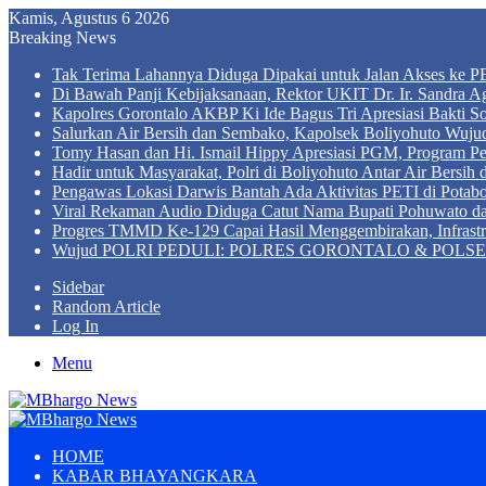
Kamis, Agustus 6 2026
Breaking News
Tak Terima Lahannya Diduga Dipakai untuk Jalan Akses ke PE
Di Bawah Panji Kebijaksanaan, Rektor UKIT Dr. Ir. Sandra 
Kapolres Gorontalo AKBP Ki Ide Bagus Tri Apresiasi Bakti So
Salurkan Air Bersih dan Sembako, Kapolsek Boliyohuto Wujud
Tomy Hasan dan Hi. Ismail Hippy Apresiasi PGM, Program
Hadir untuk Masyarakat, Polri di Boliyohuto Antar Air Bersih
Pengawas Lokasi Darwis Bantah Ada Aktivitas PETI di Potabo
Viral Rekaman Audio Diduga Catut Nama Bupati Pohuwato d
Progres TMMD Ke-129 Capai Hasil Menggembirakan, Infrastru
Wujud POLRI PEDULI: POLRES GORONTALO & POLSEK BO
Sidebar
Random Article
Log In
Menu
HOME
KABAR BHAYANGKARA