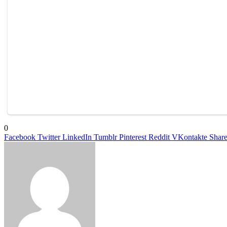
0
Facebook
Twitter
LinkedIn
Tumblr
Pinterest
Reddit
VKontakte
Share