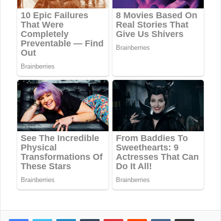
LinkedIn
Tumblr
Pinterest
Reddit
VKontakte
Share via Email