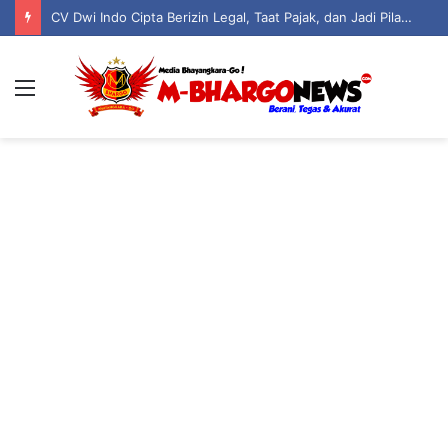
CV Dwi Indo Cipta Berizin Legal, Taat Pajak, dan Jadi Pilar Kehidupan Serta Keagamaan Warga Boliyohuto
Menu