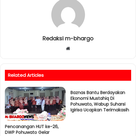
Redaksi m-bhargo
W
e
b
s
Related Articles
i
t
e
Baznas Bantu Berdayakan
Ekonomi Mustahiq Di
Pohuwato, Wabup Suharsi
Igirisa Ucapkan Terimakasih
Pencanangan HUT ke-26,
DWP Pohuwato Gelar