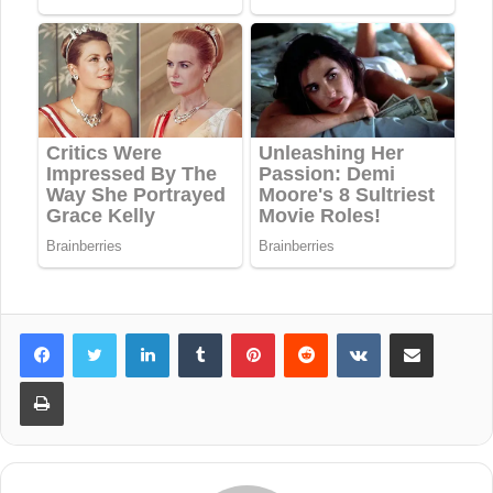
LinkedIn
Tumblr
Pinterest
Reddit
VKontakte
Share via Email
Print