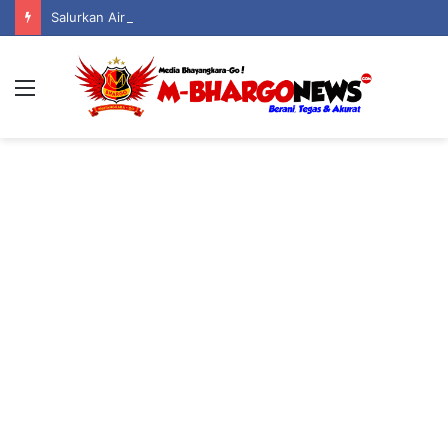
Salurkan Air Bersih dan Sembako, Kapolsek Boliyohuto Wujudkan Polri Peduli
Menu