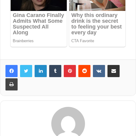
LinkedIn
Tumblr
Pinterest
Reddit
VKontakte
Share via Email
Print