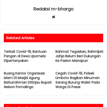
Redaksi m-bhargo
W
e
b
s
Related Articles
i
t
Terkait Covid-19, Bantuan
e
Rahmat Tegaskan, Rahmijati
Pangan di Desa Upomela
Jahja Belum Beri Dukungan
Dipertanyakan
Ke Paslon Manapun
Ruang Kantor Organisasi
Cegah Covid-19, Polsek
Islam Di Masjid Agung
Limboto Bagikan Minuman
Baiturrahman Ditinjau Bupati
Sarang Burung Walet Pada
Nelson Pomalingo
Warga Di Pasar.