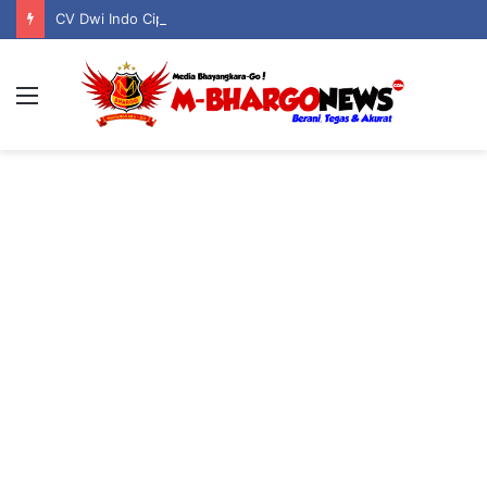
CV Dwi Indo Cipta Berizin Legal, Taat Pajak, dan Jadi Pilar Kehidupan Serta Keagamaan Warga Boliyohuto
Menu